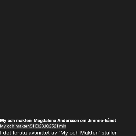
My och makten: Magdalena Andersson om Jimmie-hånet
My och makten
S1 E1
23.10.25
21 min
I det första avsnittet av ”My och Makten” ställer 