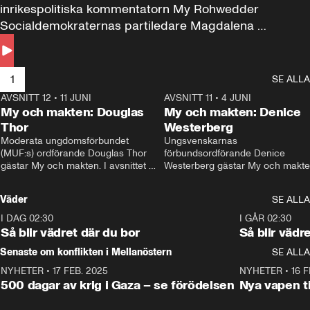
inrikespolitiska kommentatorn My Rohwedder 
Socialdemokraternas partiledare Magdalena 
Andersson till svars.
1
SE ALLA
AVSNITT 12
•
11 JUNI
26:27
AVSNITT 11
•
4 JUNI
2
My och makten: Douglas
My och makten: Denice
Thor
Westerberg
Moderata ungdomsförbundet 
Ungsvenskarnas 
(MUF:s) ordförande Douglas Thor 
förbundsordförande Denice 
gästar My och makten. I avsnittet 
Westerberg gästar My och makten.
diskuteras tonårsutvisningarna och 
avsnittet diskuteras migrationsfrå
hur Moderaterna ska locka väljare till 
och hur SD ska locka kvinnliga 
Väder
SE ALLA
valet i höst. 
väljare. 
I DAG 02:30
1:06
I GÅR 02:30
Så blir vädret där du bor
Så blir vädr
Senaste om konflikten i Mellanöstern
SE ALLA
NYHETER
•
17 FEB. 2025
0:45
NYHETER
•
16 F
500 dagar av krig i Gaza – se förödelsen
Nya vapen ti