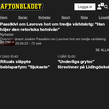
Logga in
Hem
Serier
Nyheter
Sport
Nöje
Livsstil
Paasikivi om Lavrovs hot om tredje världskrig: ”Han
höjer den retoriska hotnivån”
Nyheter
Överstelöjtnant Joakim Paasikivi om Lavrovs hot om tredje världskrig
Se mer
Nyheter
•
25.04.22
•
72 sek
SE ALLA
I DAG 10:40
1:01
I GÅR 15:00
Rituals släppte
”Underliga grytor"
bebisparfym: ”Sjukaste”
försvinner på Lidingösko