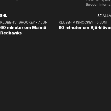
Frida Jernspets 
Sweden Interna
SHL
SE ALLA
KLUBB-TV ISHOCKEY
•
7 JUNI
1:02:53
KLUBB-TV ISHOCKEY
•
6 JUNI
1:0
Plus
60 minuter om Malmö
60 minuter om Björklöve
Redhawks