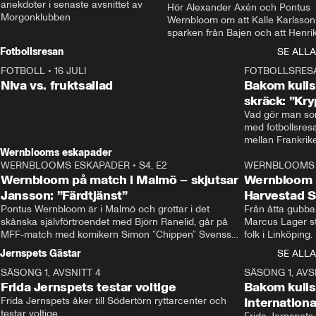
anekdoter i senaste avsnittet av 
Hör Alexander Axén och Pontus 
Morgonklubben
Wernbloom om att Kalle Karlsson 
sparken från Bajen och att Henrik
Rydström tar över
Fotbollsresan
SE ALLA
FOTBOLL
•
16 JULI
0:44
FOTBOLLSRES
Niva vs. fruktsallad
Bakom kulis
skräck: ”Kry
Vad gör man som
med fotbollsres
Wernblooms eskapader
WERNBLOOMS ESKAPADER
•
S4, E2
38:23
WERNBLOOMS 
Wernbloom på match i Malmö – skjutsar
Wernbloom 
Jansson: ”Färdtjänst”
Harvestad 
Pontus Wernbloom är i Malmö och grottar i det 
Från åtta gubbar 
skånska självförtroendet med Björn Ranelid, går på 
Marcus Lager sta
MFF-match med komikern Simon ”Chippen” Svensson 
folk i Linköping
och hjälper skadade stjärnbacken Pontus Jansson 
och Wernbloom kl
Jernspets Gästar
SE ALLA
hem. 
SÄSONG 1, AVSNITT 4
13:37
SÄSONG 1, AVS
Frida Jernspets testar voltige
Bakom kuli
Frida Jernspets åker till Södertörn ryttarcenter och 
Internation
testar voltige