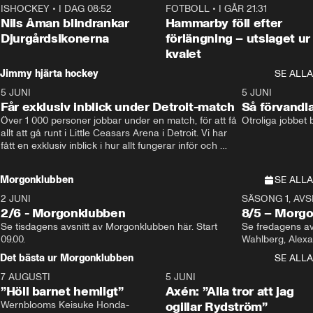
ISHOCKEY
•
I DAG 08:52
1:08
FOTBOLL
•
I GÅR 21:31
Nils Åman blindrankar
Hammarby föll efter
Djurgårdsikonerna
förlängning – utslaget ur
kvalet
Jimmy hjärta hockey
SE ALLA
5 JUNI
11:14
5 JUNI
Får exklusiv inblick under Detroit-match
Så förvandl
Över 1 000 personer jobbar under en match, för att få 
Otroliga jobbet
allt att gå runt i Little Ceasars Arena i Detroit. Vi har 
fått en exklusiv inblick i hur allt fungerar inför och 
under match i världens bästa hockeyliga
Morgonklubben
SE ALLA
2 JUNI
SÄSONG 1, AVSN
2/6 - Morgonklubben
8/5 – Morg
Se tisdagens avsnitt av Morgonklubben här. Start 
Se fredagens av
09.00. 
Det bästa ur Morgonklubben
SE ALLA
7 AUGUSTI
1:14
5 JUNI
”Höll barnet hemligt”
Axén: ”Alla tror att jag
Wernblooms Keisuke Honda-
ogillar Rydström”