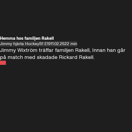
Hemma hos familjen Rakell
Jimmy hjärta Hockey
S1 E19
11.02.26
22 min
Jimmy Wixtröm träffar familjen Rakell, Innan han går 
på match med skadade Rickard Rakell.
Andra sidan
FOTBOLL
•
17 JUNI 2024
12:58
FOTBOLL
•
19 
Träffar Emil Forsberg i New York
Hemma hos A
Florida
60 minuter ⚽️⚽️⚽️
SE ALLA
18 JUNI
1:00:38
17 JUNI
Plus
Plus
60 minuter – bara om AIK
60 minuter