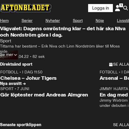
Logga in
Hem
Serier
Nyheter
Sport
Nöje
Livsstil
Vägvalet: Dagens omröstning klar – det här ska Niva
och Nordström göra i dag.
Sport
Tittarna har bestämt – Erik Niva och Linn Nordström åker till Moss 
side.
Se mer
Sport
•
26.04.22
•
82 sek
Direktsänd sport
SE ALLA
FOTBOLL
•
I DAG 11:50
FOTBOLL
•
I D
Plus
Plus
Chelsea – Johur Tigers
Arsenal – B
Nya avsnitt →
SPORT
•
7 JUNI
16:36
JIMMY HJÄRTA
Gör löptester med Andreas Almgren
En dag med 
Jimmy Wixtröm 
under debuten i
Senaste sportklippen
SE ALLA