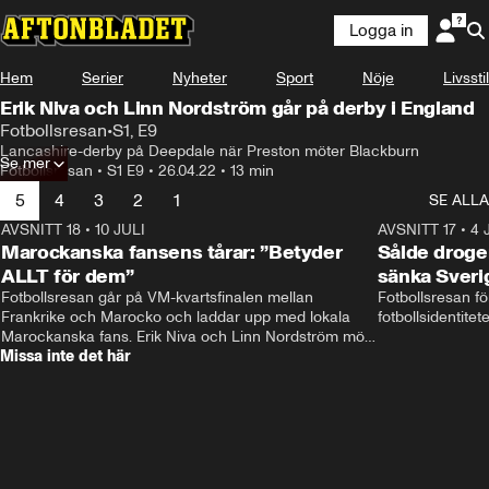
Logga in
Hem
Serier
Nyheter
Sport
Nöje
Livsstil
Erik Niva och Linn Nordström går på derby i England
Fotbollsresan
•
S1, E9
Lancashire-derby på Deepdale när Preston möter Blackburn
Se mer
Fotbollsresan
•
S1 E9
•
26.04.22
•
13 min
5
4
3
2
1
SE ALLA
AVSNITT 18
•
10 JULI
34:17
AVSNITT 17
•
4 
Marockanska fansens tårar: ”Betyder
Sålde droge
ALLT för dem”
sänka Sveri
Fotbollsresan går på VM-kvartsfinalen mellan 
Fotbollsresan fö
Frankrike och Marocko och laddar upp med lokala 
fotbollsidentitet
Marockanska fans. Erik Niva och Linn Nordström möts 
Missa inte det här
av stimmig frukost, tutande kycklingar och taxibil från 
Casablanca. 