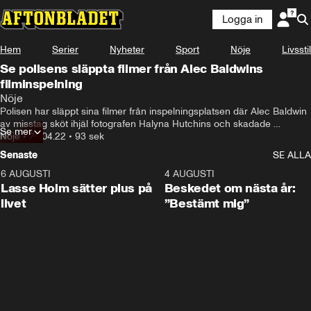
Logga in
Hem
Serier
Nyheter
Sport
Nöje
Livsstil
Se polisens släppta filmer från Alec Baldwins
filminspelning
Nöje
Polisen har släppt sina filmer från inspelningsplatsen där Alec Baldwin 
av misstag sköt ihjäl fotografen Halyna Hutchins och skadade 
Se mer
regissören Joel Souza.
Nöje
•
26.04.22
•
93 sek
Senaste
SE ALLA
6 AUGUSTI
1:04
4 AUGUSTI
Lasse Holm sätter plus på
Beskedet om nästa år:
livet
”Bestämt mig”