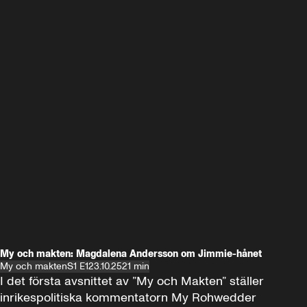
My och makten: Magdalena Andersson om Jimmie-hånet
My och makten
S1 E1
23.10.25
21 min
I det första avsnittet av ”My och Makten” ställer 
inrikespolitiska kommentatorn My Rohwedder 