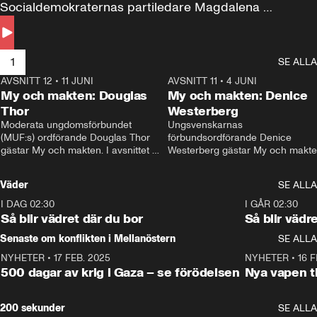
Socialdemokraternas partiledare Magdalena 
Andersson till svars.
1
SE ALLA
AVSNITT 12
•
11 JUNI
26:27
AVSNITT 11
•
4 JUNI
2
My och makten: Douglas
My och makten: Denice
Thor
Westerberg
Moderata ungdomsförbundet 
Ungsvenskarnas 
(MUF:s) ordförande Douglas Thor 
förbundsordförande Denice 
gästar My och makten. I avsnittet 
Westerberg gästar My och makten.
diskuteras tonårsutvisningarna och 
avsnittet diskuteras migrationsfrå
hur Moderaterna ska locka väljare till 
och hur SD ska locka kvinnliga 
Väder
SE ALLA
valet i höst. 
väljare. 
I DAG 02:30
1:06
I GÅR 02:30
Så blir vädret där du bor
Så blir vädr
Senaste om konflikten i Mellanöstern
SE ALLA
NYHETER
•
17 FEB. 2025
0:45
NYHETER
•
16 F
500 dagar av krig i Gaza – se förödelsen
Nya vapen ti
200 sekunder
SE ALLA