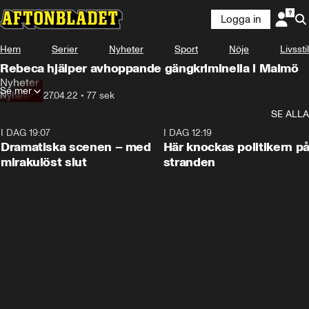
Logga in
Hem
Serier
Nyheter
Sport
Nöje
Livsstil
Rebeca hjälper avhoppande gängkriminella i Malmö
Nyheter
Se mer
Nyheter
•
27.04.22
•
77 sek
SE ALLA
I DAG 19:07
0:42
I DAG 12:19
Dramatiska scenen – med
Här knockas politikern p
mirakulöst slut
stranden