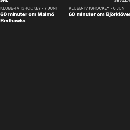
SHL
SE ALLA
KLUBB-TV ISHOCKEY
•
7 JUNI
1:02:53
KLUBB-TV ISHOCKEY
•
6 JUNI
1:0
Plus
60 minuter om Malmö
60 minuter om Björklöve
Redhawks