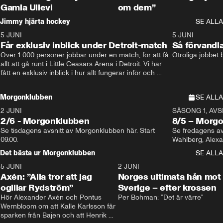
Gamla Ullevi
om dem”
Jimmy hjärta hockey
SE ALLA
5 JUNI
11:14
5 JUNI
Får exklusiv inblick under Detroit-match
Så förvandl
Över 1 000 personer jobbar under en match, för att få 
Otroliga jobbet
allt att gå runt i Little Ceasars Arena i Detroit. Vi har 
fått en exklusiv inblick i hur allt fungerar inför och 
under match i världens bästa hockeyliga
Morgonklubben
SE ALLA
2 JUNI
SÄSONG 1, AVSN
2/6 - Morgonklubben
8/5 – Morg
Se tisdagens avsnitt av Morgonklubben här. Start 
Se fredagens av
09.00. 
Det bästa ur Morgonklubben
SE ALLA
5 JUNI
0:44
2 JUNI
Axén: ”Alla tror att jag
Norges ultimata hån mot
ogillar Rydström”
Sverige – efter krossen
Hör Alexander Axén och Pontus 
Per Bohman: ”Det är värre”
Wernbloom om att Kalle Karlsson får 
sparken från Bajen och att Henrik 