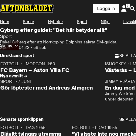
Logga in
Hem
Serier
Nyheter
Sport
Nöje
Livsstil
Gyberg efter guldet: ”Det här betyder allt”
Sport
Rakel Gyberg efter att Norrköping Dolphins säkrat SM-guldet.
Se mer
Sport
•
27.04.22
•
58 sek
Direktsänd sport
SE ALLA
FOTBOLL
•
I MORGON 11:50
ISHOCKEY
•
I 
Plus
Plus
FC Bayern – Aston Villa FC
Västerås – 
Nya avsnitt →
SPORT
•
7 JUNI
16:36
JIMMY HJÄRTA
Gör löptester med Andreas Almgren
En dag med 
Jimmy Wixtröm 
under debuten i
Senaste sportklippen
SE ALLA
FOTBOLL
•
I DAG 19:55
0:29
FOTBOLL
•
I DAG 19:55
Blåvitt tvingas utrymma
”Vi visste inte nog mycke