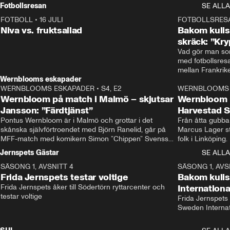
Rydström tar över
Fotbollsresan
SE ALLA
FOTBOLL
•
16 JULI
0:44
FOTBOLLSRES
Niva vs. fruktsallad
Bakom kulis
skräck: ”Kry
Vad gör man som
med fotbollsres
Wernblooms eskapader
WERNBLOOMS ESKAPADER
•
S4, E2
38:23
WERNBLOOMS 
Wernbloom på match i Malmö – skjutsar
Wernbloom 
Jansson: ”Färdtjänst”
Harvestad 
Pontus Wernbloom är i Malmö och grottar i det 
Från åtta gubbar 
skånska självförtroendet med Björn Ranelid, går på 
Marcus Lager sta
MFF-match med komikern Simon ”Chippen” Svensson 
folk i Linköping
och hjälper skadade stjärnbacken Pontus Jansson 
och Wernbloom kl
Jernspets Gästar
SE ALLA
hem. 
SÄSONG 1, AVSNITT 4
13:37
SÄSONG 1, AVS
Frida Jernspets testar voltige
Bakom kuli
Frida Jernspets åker till Södertörn ryttarcenter och 
Internation
testar voltige
Frida Jernspets 
Sweden Interna