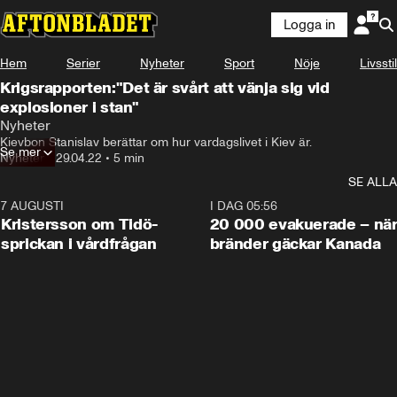
Logga in
Hem
Serier
Nyheter
Sport
Nöje
Livsstil
Krigsrapporten:"Det är svårt att vänja sig vid
explosioner i stan"
Nyheter
Kievbon Stanislav berättar om hur vardagslivet i Kiev är.
Se mer
Nyheter
•
29.04.22
•
5 min
SE ALLA
7 AUGUSTI
0:42
I DAG 05:56
Kristersson om Tidö-
20 000 evakuerade – nä
sprickan i vårdfrågan
bränder gäckar Kanada