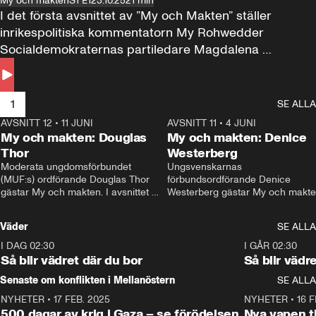
My och makten
S1 E1
23.10.25
21 min
I det första avsnittet av ”My och Makten” ställer 
inrikespolitiska kommentatorn My Rohwedder 
Socialdemokraternas partiledare Magdalena 
Andersson till svars.
1
SE ALLA
AVSNITT 12
•
11 JUNI
26:27
AVSNITT 11
•
4 JUNI
2
My och makten: Douglas
My och makten: Denice
Thor
Westerberg
Moderata ungdomsförbundet 
Ungsvenskarnas 
(MUF:s) ordförande Douglas Thor 
förbundsordförande Denice 
gästar My och makten. I avsnittet 
Westerberg gästar My och makten.
diskuteras tonårsutvisningarna och 
avsnittet diskuteras migrationsfrå
hur Moderaterna ska locka väljare till 
och hur SD ska locka kvinnliga 
Väder
SE ALLA
valet i höst. 
väljare. 
I DAG 02:30
1:06
I GÅR 02:30
Så blir vädret där du bor
Så blir vädr
Senaste om konflikten i Mellanöstern
SE ALLA
NYHETER
•
17 FEB. 2025
0:45
NYHETER
•
16 F
500 dagar av krig i Gaza – se förödelsen
Nya vapen ti