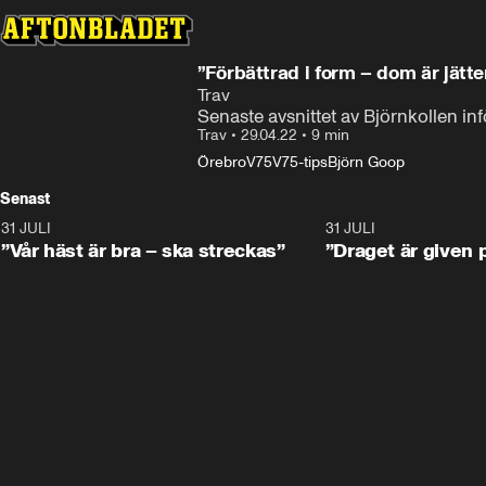
”Förbättrad i form – dom är jätt
Trav
Senaste avsnittet av Björnkollen in
Trav
•
29.04.22
•
9 min
Örebro
V75
V75-tips
Björn Goop
Senast
31 JULI
4:52
31 JULI
”Vår häst är bra – ska streckas”
”Draget är given 