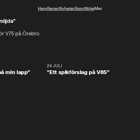
Hem
Serier
Nyheter
Sport
Nöje
Mer
Livsstil
enöjda”
för V75 på Örebro.
0:59
24 JULI
5:5
på min lapp”
”Ett spikförslag på V85”