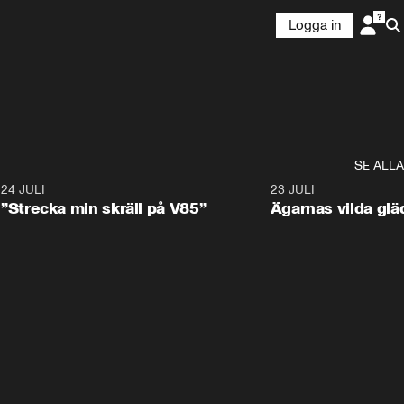
Logga in
SE ALLA
1
24 JULI
1:04
23 JULI
”Strecka min skräll på V85”
Ägarnas vilda gläd