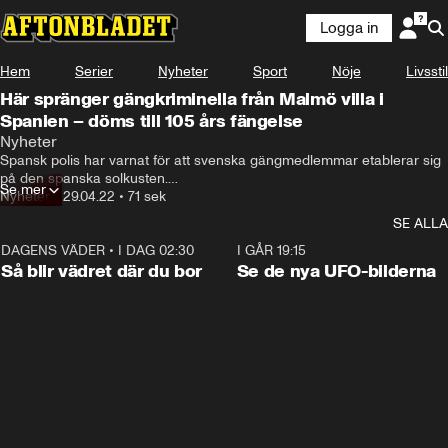
Logga in
Hem
Serier
Nyheter
Sport
Nöje
Livsstil
Här spränger gängkriminella från Malmö villa i
Spanien – döms till 105 års fängelse
Nyheter
Spansk polis har varnat för att svenska gängmedlemmar etablerar sig 
på den spanska solkusten.

Se mer
Nyheter
•
29.04.22
•
71 sek
Nu döms tre gängkriminella från Malmö till långa fängelsestraff i 
SE ALLA
landet. 

DAGENS VÄDER
•
I DAG 02:30
1:06
I GÅR 19:15
De fälls för fyra mordförsök vid två brutala sprängdåd.
Så blir vädret där du bor
Se de nya UFO-bilderna