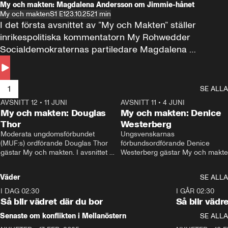
My och makten: Magdalena Andersson om Jimmie-hånet
My och makten
S1 E1
23.10.25
21 min
I det första avsnittet av ”My och Makten” ställer 
inrikespolitiska kommentatorn My Rohwedder 
Socialdemokraternas partiledare Magdalena 
Andersson till svars.
1
SE ALLA
AVSNITT 12
•
11 JUNI
26:27
AVSNITT 11
•
4 JUNI
2
My och makten: Douglas
My och makten: Denice
Thor
Westerberg
Moderata ungdomsförbundet 
Ungsvenskarnas 
(MUF:s) ordförande Douglas Thor 
förbundsordförande Denice 
gästar My och makten. I avsnittet 
Westerberg gästar My och makten.
diskuteras tonårsutvisningarna och 
avsnittet diskuteras migrationsfrå
hur Moderaterna ska locka väljare till 
och hur SD ska locka kvinnliga 
Väder
SE ALLA
valet i höst. 
väljare. 
I DAG 02:30
1:06
I GÅR 02:30
Så blir vädret där du bor
Så blir vädr
Senaste om konflikten i Mellanöstern
SE ALLA