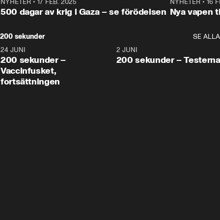
NYHETER
•
17 FEB. 2025
0:45
NYHETER
•
16 F
500 dagar av krig i Gaza – se förödelsen
Nya vapen ti
200 sekunder
SE ALLA
24 JUNI
5:00
2 JUNI
200 sekunder –
200 sekunder – Testern
Vaccinfusket,
fortsättningen