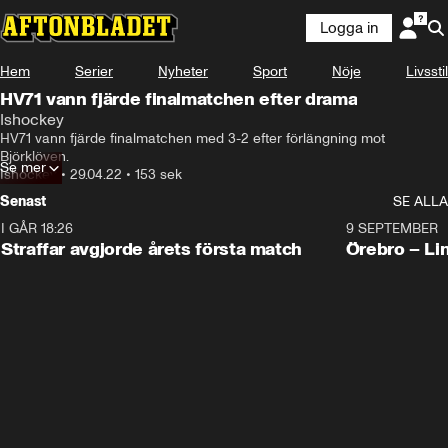
Logga in
Hem
Serier
Nyheter
Sport
Nöje
Livsstil
HV71 vann fjärde finalmatchen efter drama
Ishockey
HV71 vann fjärde finalmatchen med 3-2 efter förlängning mot 
Björklöven.
Se mer
Ishockey
•
29.04.22
•
153 sek
Senast
SE ALLA
I GÅR 18:26
2:19
9 SEPTEMBER
Plus
Straffar avgjorde årets första match
Örebro – Li