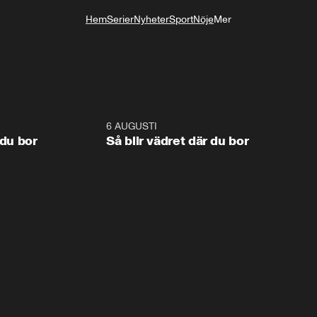
Hem
Serier
Nyheter
Sport
Nöje
Mer
Livsstil
1:06
6 AUGUSTI
1:0
 du bor
Så blir vädret där du bor