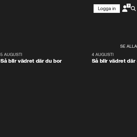
Logga in
SE ALLA
6
5 AUGUSTI
1:06
4 AUGUSTI
Så blir vädret där du bor
Så blir vädret där