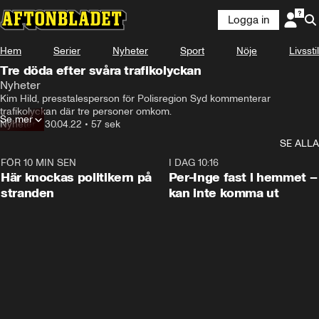
Logga in
Hem
Serier
Nyheter
Sport
Nöje
Livsstil
Tre döda efter svåra trafikolyckan
Nyheter
Kim Hild, presstalesperson för Polisregion Syd kommenterar 
trafikolyckan där tre personer omkom.
Se mer
Nyheter
•
30.04.22
•
57 sek
SE ALLA
FÖR 10 MIN SEN
0:45
I DAG 10:16
Här knockas politikern på
Per-Inge fast i hemmet –
stranden
kan inte komma ut