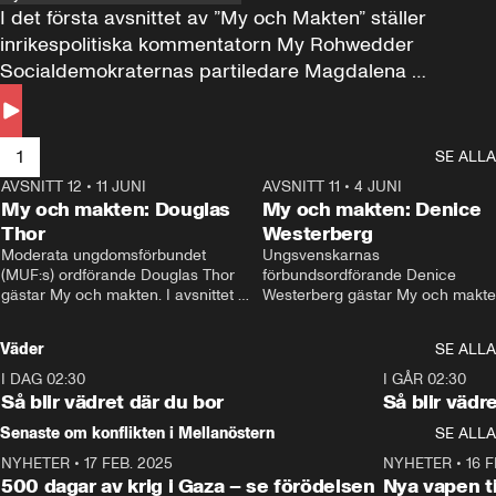
I det första avsnittet av ”My och Makten” ställer 
inrikespolitiska kommentatorn My Rohwedder 
Socialdemokraternas partiledare Magdalena 
Andersson till svars.
1
SE ALLA
AVSNITT 12
•
11 JUNI
26:27
AVSNITT 11
•
4 JUNI
2
My och makten: Douglas
My och makten: Denice
Thor
Westerberg
Moderata ungdomsförbundet 
Ungsvenskarnas 
(MUF:s) ordförande Douglas Thor 
förbundsordförande Denice 
gästar My och makten. I avsnittet 
Westerberg gästar My och makten.
diskuteras tonårsutvisningarna och 
avsnittet diskuteras migrationsfrå
hur Moderaterna ska locka väljare till 
och hur SD ska locka kvinnliga 
Väder
SE ALLA
valet i höst. 
väljare. 
I DAG 02:30
1:06
I GÅR 02:30
Så blir vädret där du bor
Så blir vädr
Senaste om konflikten i Mellanöstern
SE ALLA
NYHETER
•
17 FEB. 2025
0:45
NYHETER
•
16 F
500 dagar av krig i Gaza – se förödelsen
Nya vapen ti