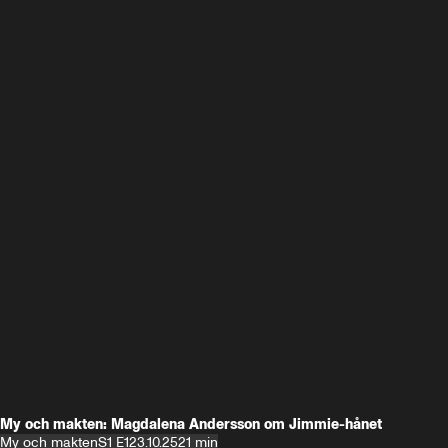
My och makten: Magdalena Andersson om Jimmie-hånet
My och makten
S1 E1
23.10.25
21 min