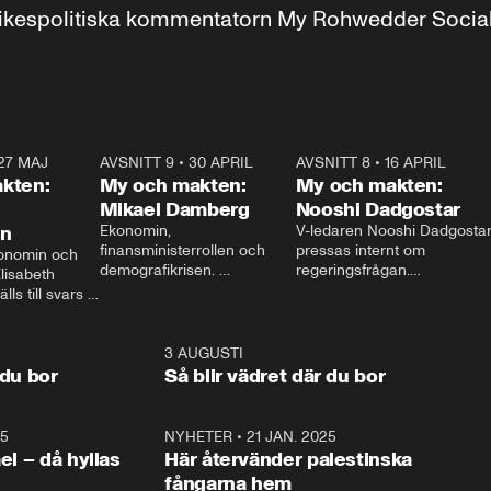
r inrikespolitiska kommentatorn My Rohwedder Soci
27 MAJ
3:51
AVSNITT 9
•
30 APRIL
24:00
AVSNITT 8
•
16 APRIL
25:1
kten:
My och makten:
My och makten:
Mikael Damberg
Nooshi Dadgostar
on
Ekonomin, 
V-ledaren Nooshi Dadgostar
finansministerrollen och 
pressas internt om 
onomin och 
demografikrisen. 
regeringsfrågan.

lisabeth 
Oppositionen ställs till svars 
I Aftonbladets 
ls till svars 
när Socialdemokraternas 
partiledarutfrågning ”My 
stern gästar 
Mikael Damberg gästar My 
och Makten” sätter hon ner 
My och Makten. 
och Makten. 
foten mot kritikerna:

1:06
3 AUGUSTI
1:0
– Vi ställer upp i val. Ska vi 
 du bor
Så blir vädret där du bor
vara med så sitter vi förstås 
25
1:22
NYHETER
•
21 JAN. 2025
0:5
ael – då hyllas
Här återvänder palestinska
fångarna hem