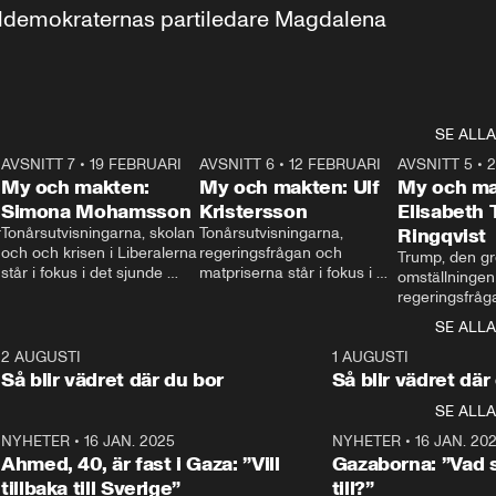
aldemokraternas partiledare Magdalena 
SE ALLA
7
AVSNITT 7
•
19 FEBRUARI
24:30
AVSNITT 6
•
12 FEBRUARI
27:30
AVSNITT 5
•
My och makten:
My och makten: Ulf
My och ma
Simona Mohamsson
Kristersson
Elisabeth
 
Tonårsutvisningarna, skolan 
Tonårsutvisningarna, 
Ringqvist
och och krisen i Liberalerna 
regeringsfrågan och 
Trump, den gr
står i fokus i det sjunde 
matpriserna står i fokus i 
omställningen
avsnittet av ”My och 
det sjätte avsnittet av ”My 
regeringsfråga
makten”. Se när 
och makten”. Se när 
centrum i det 
SE ALLA
Aftonbladets inrikespolitiska 
Aftonbladets inrikespolitiska 
avsnittet av ”
kommentator My 
kommentator My 
6
2 AUGUSTI
1:06
1 AUGUSTI
Makten”. Se nä
Rohwedder ställer 
Rohwedder ställer 
Så blir vädret där du bor
Så blir vädret där
Aftonbladets in
utbildnings- och 
statsminister Ulf Kristersson 
kommentator 
SE ALLA
integrationsminister Simona 
till svars.
Rohwedder stäl
Mohamsson till svars.
Centerpartiets
2
NYHETER
•
16 JAN. 2025
1:01
NYHETER
•
16 JAN. 20
Thand Ring till
Ahmed, 40, är fast i Gaza: ”Vill
Gazaborna: ”Vad s
tillbaka till Sverige”
till?”