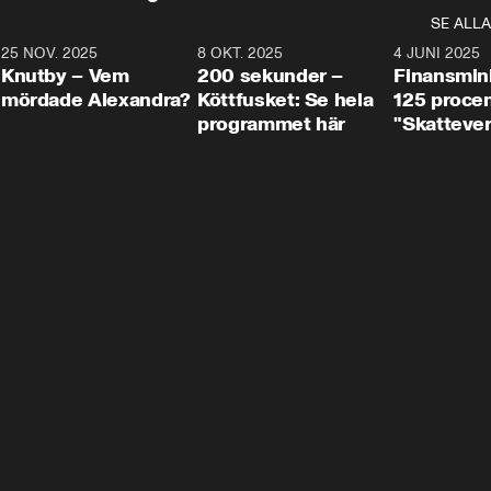
SE ALLA
3
25 NOV. 2025
31:05
8 OKT. 2025
4:29
4 JUNI 2025
Knutby – Vem
200 sekunder –
Finansmin
mördade Alexandra?
Köttfusket: Se hela
125 procent
programmet här
"Skattever
viktig uppg