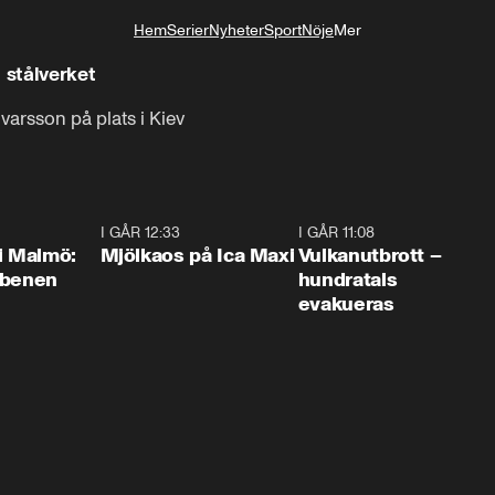
Hem
Serier
Nyheter
Sport
Nöje
Mer
Livsstil
 stålverket
varsson på plats i Kiev
1:10
I GÅR 12:33
0:24
I GÅR 11:08
0:2
i Malmö:
Mjölkaos på Ica Maxi
Vulkanutbrott –
 benen
hundratals
evakueras