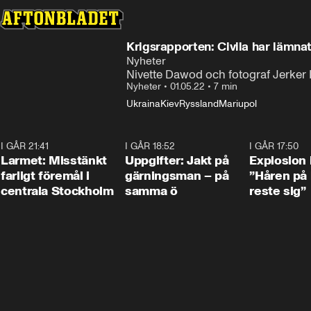
Krigsrapporten: Civila har lämnat
Nyheter
Nivette Dawod och fotograf Jerker I
Nyheter
•
01.05.22
•
7 min
Ukraina
Kiev
Ryssland
Mariupol
I GÅR 21:41
0:35
I GÅR 18:52
0:33
I GÅR 17:50
Larmet: Misstänkt
Uppgifter: Jakt på
Explosion 
farligt föremål i
gärningsman – på
”Håren på
centrala Stockholm
samma ö
reste sig”