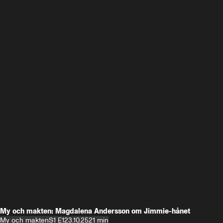
My och makten: Magdalena Andersson om Jimmie-hånet
My och makten
S1 E1
23.10.25
21 min