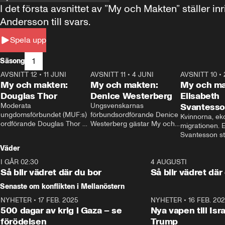
I det första avsnittet av ”My och Makten” ställe
Andersson till svars.
Spela upp
1
Säsong
AVSNITT 12
•
11 JUNI
26:27
AVSNITT 11
•
4 JUNI
23:40
AVSNITT 10
•
My och makten:
My och makten:
My och ma
Douglas Thor
Denice Westerberg
Elisabeth
Moderata 
Ungsvenskarnas 
Svantess
ungdomsförbundet (MUF:s) 
förbundsordförande Denice 
Kvinnorna, ek
ordförande Douglas Thor 
Westerberg gästar My och 
migrationen. E
gästar My och makten. I 
makten. I avsnittet 
Svantesson stäl
avsnittet diskuteras 
diskuteras migrationsfrågan 
när finansmini
Väder
tonårsutvisningarna och hur 
och hur SD ska locka 
Moderaterna ska locka 
kvinnliga väljare. 
I GÅR 02:30
1:06
4 AUGUSTI
väljare till valet i höst. 
Så blir vädret där du bor
Så blir vädret där
Senaste om konflikten i Mellanöstern
NYHETER
•
17 FEB. 2025
0:45
NYHETER
•
16 FEB. 20
500 dagar av krig i Gaza – se
Nya vapen till Isr
förödelsen
Trump