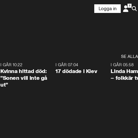
Logga in
SE ALLA
7
I GÅR 10:22
1:12
I GÅR 07:04
0:43
I GÅR 05:58
Kvinna hittad död:
17 dödade i Kiev
Linda Ham
”Sonen vill inte gå
– folkkär t
ut”