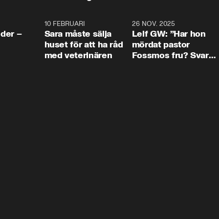
4:24
10 FEBRUARI
4:13
26 NOV. 2025
8:1
der –
Sara måste sälja
Leif GW: ”Har hon
huset för att ha råd
mördat pastor
med veterinären
Fossmos fru? Svar
nej.”