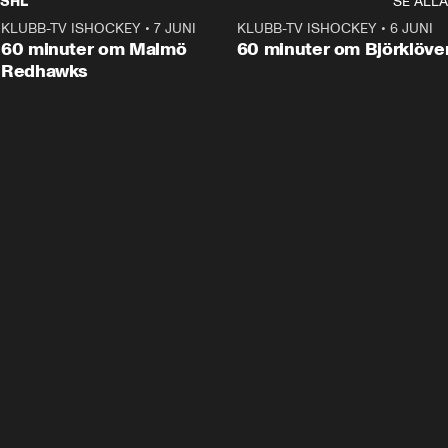
SHL
SE ALLA
KLUBB-TV ISHOCKEY
•
7 JUNI
1:02:53
KLUBB-TV ISHOCKEY
•
6 JUNI
1:0
Plus
60 minuter om Malmö
60 minuter om Björklöve
Redhawks