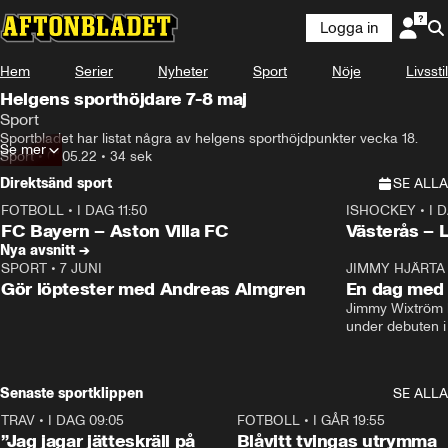
Logga in
Hem
Serier
Nyheter
Sport
Nöje
Livsstil
Helgens sporthöjdare 7-8 maj
Sport
Sportbladet har listat några av helgens sporthöjdpunkter vecka 18.
Se mer
Sport
•
01.05.22
•
34 sek
Direktsänd sport
SE ALLA
FOTBOLL
•
I DAG 11:50
ISHOCKEY
•
I 
Plus
Plus
FC Bayern – Aston Villa FC
Västerås – 
Nya avsnitt →
SPORT
•
7 JUNI
16:36
JIMMY HJÄRTA
Gör löptester med Andreas Almgren
En dag med 
Jimmy Wixtröm 
under debuten i
Senaste sportklippen
SE ALLA
TRAV
•
I DAG 09:05
1:06
FOTBOLL
•
I GÅR 19:55
”Jag jagar jätteskräll på
Blåvitt tvingas utrymma