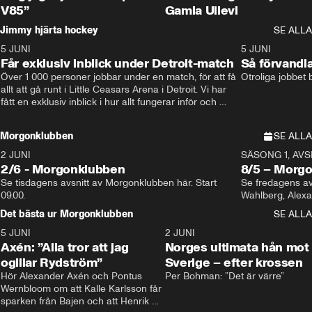
V85”
Gamla Ullevi
Jimmy hjärta hockey
SE ALLA
5 JUNI
11:14
5 JUNI
Får exklusiv inblick under Detroit-match
Så förvandl
Över 1 000 personer jobbar under en match, för att få 
Otroliga jobbet
allt att gå runt i Little Ceasars Arena i Detroit. Vi har 
fått en exklusiv inblick i hur allt fungerar inför och 
under match i världens bästa hockeyliga
Morgonklubben
SE ALLA
2 JUNI
SÄSONG 1, AVSN
2/6 - Morgonklubben
8/5 – Morg
Se tisdagens avsnitt av Morgonklubben här. Start 
Se fredagens av
09.00. 
Det bästa ur Morgonklubben
SE ALLA
5 JUNI
0:44
2 JUNI
Axén: ”Alla tror att jag
Norges ultimata hån mot
ogillar Rydström”
Sverige – efter krossen
Hör Alexander Axén och Pontus 
Per Bohman: ”Det är värre”
Wernbloom om att Kalle Karlsson får 
sparken från Bajen och att Henrik 