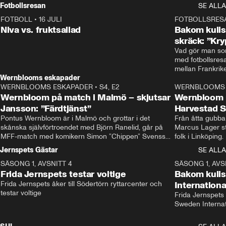
Rydström tar över
Fotbollsresan
SE ALLA
FOTBOLL
•
16 JULI
0:44
FOTBOLLSRES
Niva vs. fruktsallad
Bakom kulis
skräck: ”Kry
Vad gör man som
med fotbollsres
Wernblooms eskapader
WERNBLOOMS ESKAPADER
•
S4, E2
38:23
WERNBLOOMS 
Wernbloom på match i Malmö – skjutsar
Wernbloom 
Jansson: ”Färdtjänst”
Harvestad 
Pontus Wernbloom är i Malmö och grottar i det 
Från åtta gubbar 
skånska självförtroendet med Björn Ranelid, går på 
Marcus Lager sta
MFF-match med komikern Simon ”Chippen” Svensson 
folk i Linköping
och hjälper skadade stjärnbacken Pontus Jansson 
och Wernbloom kl
Jernspets Gästar
SE ALLA
hem. 
SÄSONG 1, AVSNITT 4
13:37
SÄSONG 1, AVS
Frida Jernspets testar voltige
Bakom kuli
Frida Jernspets åker till Södertörn ryttarcenter och 
Internation
testar voltige
Frida Jernspets 
Sweden Interna