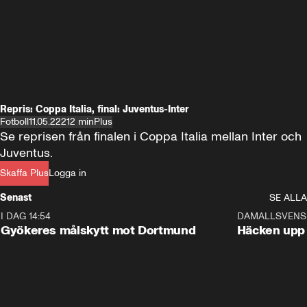
Repris: Coppa Italia, final: Juventus-Inter
Fotboll
11.05.22
212 min
Plus
Se reprisen från finalen i Coppa Italia mellan Inter och 
Juventus.
Skaffa Plus
Logga in
Senast
SE ALLA
I DAG 14:54
1:21
DAMALLSVENS
Gyökeres målskytt mot Dortmund
Häcken upp 