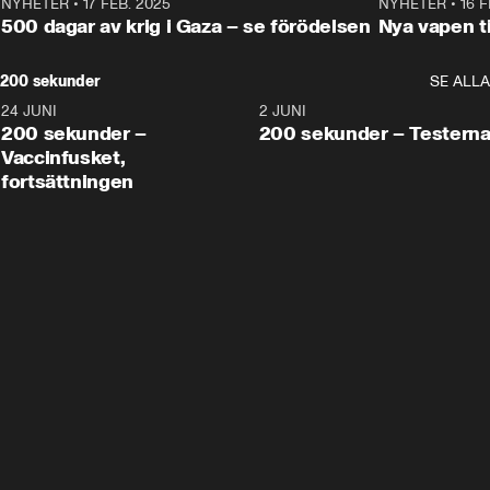
NYHETER
•
17 FEB. 2025
0:45
NYHETER
•
16 F
500 dagar av krig i Gaza – se förödelsen
Nya vapen ti
200 sekunder
SE ALLA
24 JUNI
5:00
2 JUNI
200 sekunder –
200 sekunder – Testern
Vaccinfusket,
fortsättningen