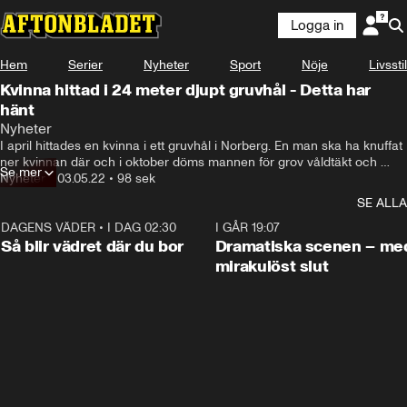
Logga in
Hem
Serier
Nyheter
Sport
Nöje
Livsstil
Kvinna hittad i 24 meter djupt gruvhål - Detta har
hänt
Nyheter
I april hittades en kvinna i ett gruvhål i Norberg. En man ska ha knuffat 
ner kvinnan där och i oktober döms mannen för grov våldtäkt och 
Se mer
försök till mord.
Nyheter
•
03.05.22
•
98 sek
SE ALLA
DAGENS VÄDER
•
I DAG 02:30
1:06
I GÅR 19:07
Så blir vädret där du bor
Dramatiska scenen – me
mirakulöst slut