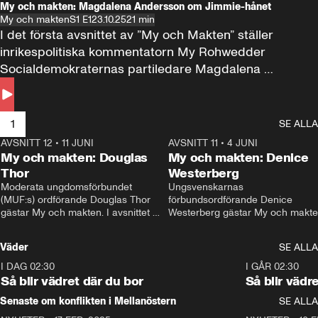
My och makten: Magdalena Andersson om Jimmie-hånet
My och makten
S1 E1
23.10.25
21 min
I det första avsnittet av ”My och Makten” ställer 
inrikespolitiska kommentatorn My Rohwedder 
Socialdemokraternas partiledare Magdalena 
Andersson till svars.
1
SE ALLA
AVSNITT 12
•
11 JUNI
26:27
AVSNITT 11
•
4 JUNI
2
My och makten: Douglas
My och makten: Denice
Thor
Westerberg
Moderata ungdomsförbundet 
Ungsvenskarnas 
(MUF:s) ordförande Douglas Thor 
förbundsordförande Denice 
gästar My och makten. I avsnittet 
Westerberg gästar My och makten.
diskuteras tonårsutvisningarna och 
avsnittet diskuteras migrationsfrå
hur Moderaterna ska locka väljare till 
och hur SD ska locka kvinnliga 
Väder
SE ALLA
valet i höst. 
väljare. 
I DAG 02:30
1:06
I GÅR 02:30
Så blir vädret där du bor
Så blir vädr
Senaste om konflikten i Mellanöstern
SE ALLA