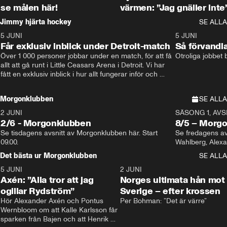
se målen här!
värmen: ”Jag gnäller inte
Jimmy hjärta hockey
SE ALLA
5 JUNI
11:14
5 JUNI
Får exklusiv inblick under Detroit-match
Så förvandl
Över 1 000 personer jobbar under en match, för att få 
Otroliga jobbet
allt att gå runt i Little Ceasars Arena i Detroit. Vi har 
fått en exklusiv inblick i hur allt fungerar inför och 
under match i världens bästa hockeyliga
Morgonklubben
SE ALLA
2 JUNI
SÄSONG 1, AVSN
2/6 - Morgonklubben
8/5 – Morg
Se tisdagens avsnitt av Morgonklubben här. Start 
Se fredagens av
09.00. 
Det bästa ur Morgonklubben
SE ALLA
5 JUNI
0:44
2 JUNI
Axén: ”Alla tror att jag
Norges ultimata hån mot
ogillar Rydström”
Sverige – efter krossen
Hör Alexander Axén och Pontus 
Per Bohman: ”Det är värre”
Wernbloom om att Kalle Karlsson får 
sparken från Bajen och att Henrik 