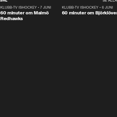
SHL
SE ALLA
KLUBB-TV ISHOCKEY
•
7 JUNI
1:02:53
KLUBB-TV ISHOCKEY
•
6 JUNI
1:0
Plus
60 minuter om Malmö
60 minuter om Björklöve
Redhawks