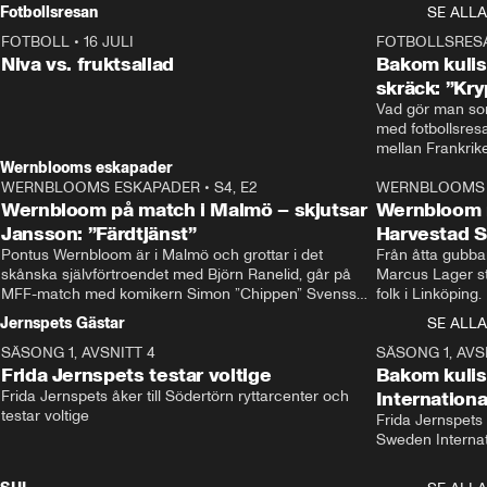
Rydström tar över
Fotbollsresan
SE ALLA
FOTBOLL
•
16 JULI
0:44
FOTBOLLSRES
Niva vs. fruktsallad
Bakom kulis
skräck: ”Kry
Vad gör man som
med fotbollsres
Wernblooms eskapader
WERNBLOOMS ESKAPADER
•
S4, E2
38:23
WERNBLOOMS 
Wernbloom på match i Malmö – skjutsar
Wernbloom 
Jansson: ”Färdtjänst”
Harvestad 
Pontus Wernbloom är i Malmö och grottar i det 
Från åtta gubbar 
skånska självförtroendet med Björn Ranelid, går på 
Marcus Lager sta
MFF-match med komikern Simon ”Chippen” Svensson 
folk i Linköping
och hjälper skadade stjärnbacken Pontus Jansson 
och Wernbloom kl
Jernspets Gästar
SE ALLA
hem. 
SÄSONG 1, AVSNITT 4
13:37
SÄSONG 1, AVS
Frida Jernspets testar voltige
Bakom kuli
Frida Jernspets åker till Södertörn ryttarcenter och 
Internation
testar voltige
Frida Jernspets 
Sweden Interna