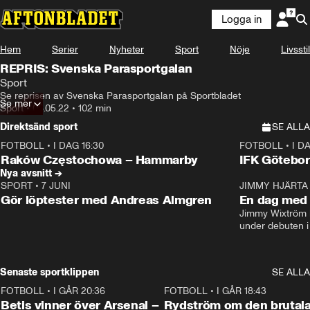
Logga in
Hem
Serier
Nyheter
Sport
Nöje
Livsstil
REPRIS: Svenska Parasportgalan
Sport
Se reprisen av Svenska Parasportgalan på Sportbladet
Se mer
Sport
•
06.05.22
•
102 min
Direktsänd sport
SE ALLA
FOTBOLL
•
I DAG 16:30
FOTBOLL
•
I D
Plus
Plus
Raków Częstochowa – Hammarby
IFK Götebor
Nya avsnitt →
SPORT
•
7 JUNI
16:36
JIMMY HJÄRTA
Gör löptester med Andreas Almgren
En dag med 
Jimmy Wixtröm 
under debuten i
Senaste sportklippen
SE ALLA
FOTBOLL
•
I GÅR 20:36
1:30
FOTBOLL
•
I GÅR 18:43
Betis vinner över Arsenal –
Rydström om den brutal