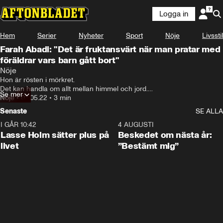
Logga in
Hem
Serier
Nyheter
Sport
Nöje
Livsstil
Farah Abadi: "Det är fruktansvärt när man pratar med
föräldrar vars barn gått bort"
Nöje
Hon är rösten i mörkret. 

Det kan handla om allt mellan himmel och jord.

Se mer
Men oavsett ämne är kontakten mellan Farah Abadi, 34, och lyssnaren 
Nöje
•
03.05.22
•
3 min
densamma: varm och hjärtlig.
Senaste
SE ALLA
I GÅR 10:42
1:04
4 AUGUSTI
Lasse Holm sätter plus på
Beskedet om nästa år:
livet
”Bestämt mig”