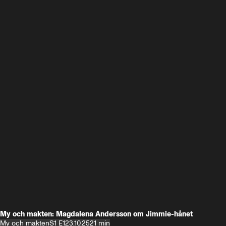
My och makten: Magdalena Andersson om Jimmie-hånet
My och makten
S1 E1
23.10.25
21 min