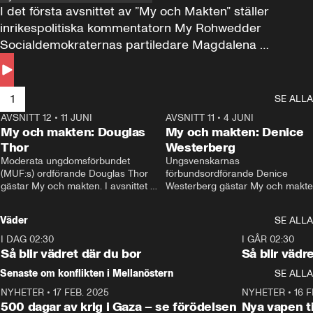
I det första avsnittet av ”My och Makten” ställer 
inrikespolitiska kommentatorn My Rohwedder 
Socialdemokraternas partiledare Magdalena 
Andersson till svars.
1
SE ALLA
AVSNITT 12
•
11 JUNI
26:27
AVSNITT 11
•
4 JUNI
2
My och makten: Douglas
My och makten: Denice
Thor
Westerberg
Moderata ungdomsförbundet 
Ungsvenskarnas 
(MUF:s) ordförande Douglas Thor 
förbundsordförande Denice 
gästar My och makten. I avsnittet 
Westerberg gästar My och makten.
diskuteras tonårsutvisningarna och 
avsnittet diskuteras migrationsfrå
hur Moderaterna ska locka väljare till 
och hur SD ska locka kvinnliga 
Väder
SE ALLA
valet i höst. 
väljare. 
I DAG 02:30
1:06
I GÅR 02:30
Så blir vädret där du bor
Så blir vädr
Senaste om konflikten i Mellanöstern
SE ALLA
NYHETER
•
17 FEB. 2025
0:45
NYHETER
•
16 F
500 dagar av krig i Gaza – se förödelsen
Nya vapen ti