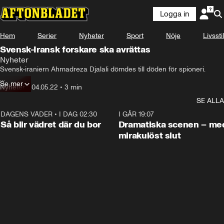
Logga in
Hem
Serier
Nyheter
Sport
Nöje
Livsstil
Svensk-Iransk forskare ska avrättas
Nyheter
Svensk-iraniern Ahmadreza Djalali dömdes till döden för spioneri.

Se mer
– Det är en vidrig mardröm, säger Maja Åberg på Amnesty.
Nyheter
•
04.05.22
•
3 min
SE ALLA
DAGENS VÄDER
•
I DAG 02:30
1:06
I GÅR 19:07
Så blir vädret där du bor
Dramatiska scenen – me
mirakulöst slut