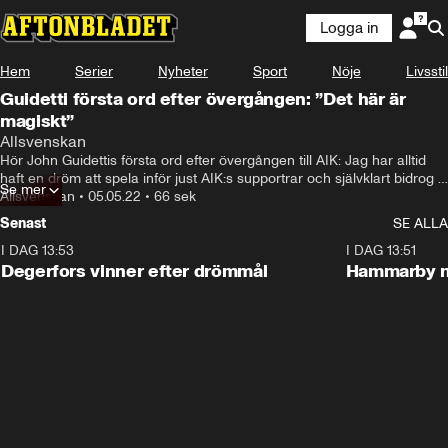
Logga in
Hem
Serier
Nyheter
Sport
Nöje
Livsstil
Guidetti första ord efter övergången: ”Det här är
magiskt”
Allsvenskan
Hör John Guidettis första ord efter övergången till AIK: Jag har alltid 
haft en dröm att spela inför just AIK:s supportrar och självklart bidrog 
Se mer
det att de ville se mig i en AIK-tröja i framtiden
Allsvenskan
•
05.05.22
•
66 sek
Senast
SE ALLA
I DAG 13:53
1:44
I DAG 13:51
Degerfors vinner efter drömmål
Hammarby n