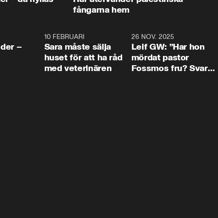
fångarna hem
4:24
10 FEBRUARI
4:13
26 NOV. 2025
8:1
der –
Sara måste sälja
Leif GW: ”Har hon
huset för att ha råd
mördat pastor
med veterinären
Fossmos fru? Svar
nej.”