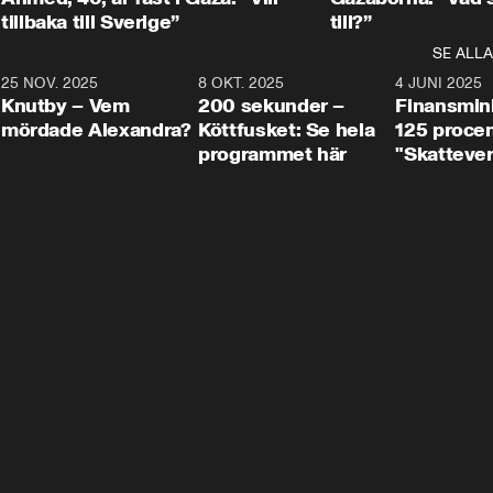
tillbaka till Sverige”
till?”
SE ALLA
3
25 NOV. 2025
31:05
8 OKT. 2025
4:29
4 JUNI 2025
Knutby – Vem
200 sekunder –
Finansmin
mördade Alexandra?
Köttfusket: Se hela
125 procent
programmet här
"Skattever
viktig uppg