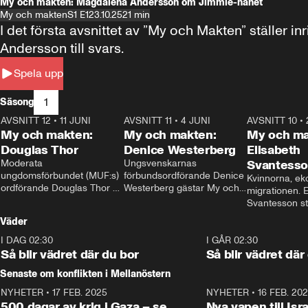
My och makten: Magdalena Andersson om Jimmie-hånet
My och makten
S1 E1
23.10.25
21 min
I det första avsnittet av ”My och Makten” ställe
Andersson till svars.
Spela upp
1
Säsong
AVSNITT 12
•
11 JUNI
26:27
AVSNITT 11
•
4 JUNI
23:40
AVSNITT 10
•
My och makten:
My och makten:
My och ma
Douglas Thor
Denice Westerberg
Elisabeth
Moderata 
Ungsvenskarnas 
Svantess
ungdomsförbundet (MUF:s) 
förbundsordförande Denice 
Kvinnorna, ek
ordförande Douglas Thor 
Westerberg gästar My och 
migrationen. E
gästar My och makten. I 
makten. I avsnittet 
Svantesson stäl
avsnittet diskuteras 
diskuteras migrationsfrågan 
när finansmini
Väder
tonårsutvisningarna och hur 
och hur SD ska locka 
Moderaterna ska locka 
kvinnliga väljare. 
I DAG 02:30
1:06
I GÅR 02:30
väljare till valet i höst. 
Så blir vädret där du bor
Så blir vädret där
Senaste om konflikten i Mellanöstern
NYHETER
•
17 FEB. 2025
0:45
NYHETER
•
16 FEB. 20
500 dagar av krig i Gaza – se
Nya vapen till Isr