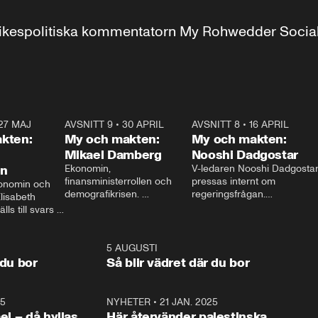
r inrikespolitiska kommentatorn My Rohwedder Soci
27 MAJ
3:51
AVSNITT 9
•
30 APRIL
24:00
AVSNITT 8
•
16 APRIL
25:1
kten:
My och makten:
My och makten:
Mikael Damberg
Nooshi Dadgostar
on
Ekonomin, 
V-ledaren Nooshi Dadgostar
finansministerrollen och 
pressas internt om 
onomin och 
demografikrisen. 
regeringsfrågan.

lisabeth 
Oppositionen ställs till svars 
I Aftonbladets 
ls till svars 
när Socialdemokraternas 
partiledarutfrågning ”My 
stern gästar 
Mikael Damberg gästar My 
och Makten” sätter hon ner 
My och Makten. 
och Makten. 
foten mot kritikerna:

1:06
5 AUGUSTI
1:0
– Vi ställer upp i val. Ska vi 
 du bor
Så blir vädret där du bor
vara med så sitter vi förstås 
25
1:22
NYHETER
•
21 JAN. 2025
0:5
ael – då hyllas
Här återvänder palestinska