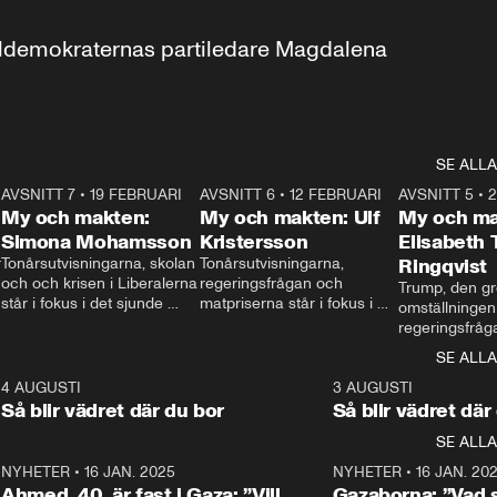
aldemokraternas partiledare Magdalena 
SE ALLA
7
AVSNITT 7
•
19 FEBRUARI
24:30
AVSNITT 6
•
12 FEBRUARI
27:30
AVSNITT 5
•
My och makten:
My och makten: Ulf
My och ma
Simona Mohamsson
Kristersson
Elisabeth
 
Tonårsutvisningarna, skolan 
Tonårsutvisningarna, 
Ringqvist
och och krisen i Liberalerna 
regeringsfrågan och 
Trump, den gr
står i fokus i det sjunde 
matpriserna står i fokus i 
omställningen
avsnittet av ”My och 
det sjätte avsnittet av ”My 
regeringsfråga
makten”. Se när 
och makten”. Se när 
centrum i det 
SE ALLA
Aftonbladets inrikespolitiska 
Aftonbladets inrikespolitiska 
avsnittet av ”
kommentator My 
kommentator My 
6
4 AUGUSTI
1:06
3 AUGUSTI
Makten”. Se nä
Rohwedder ställer 
Rohwedder ställer 
Så blir vädret där du bor
Så blir vädret där
Aftonbladets in
utbildnings- och 
statsminister Ulf Kristersson 
kommentator 
SE ALLA
integrationsminister Simona 
till svars.
Rohwedder stäl
Mohamsson till svars.
Centerpartiets
2
NYHETER
•
16 JAN. 2025
1:01
NYHETER
•
16 JAN. 20
Thand Ring till
Ahmed, 40, är fast i Gaza: ”Vill
Gazaborna: ”Vad s