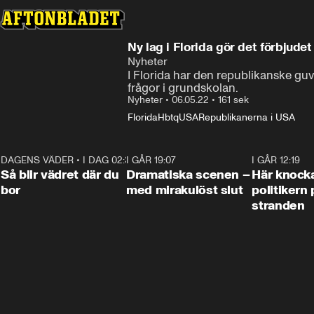
Ny lag i Florida gör det förbjudet
Nyheter
I Florida har den republikanske gu
frågor i grundskolan.
Nyheter
•
06.05.22
•
161 sek
Florida
Hbtq
USA
Republikanerna i USA
DAGENS VÄDER
•
I DAG 02:30
1:06
I GÅR 19:07
0:42
I GÅR 12:19
Så blir vädret där du
Dramatiska scenen –
Här knock
bor
med mirakulöst slut
politikern 
stranden