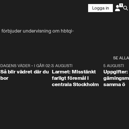
Logga in
m förbjuder undervisning om hbtqi-
SE ALLA
1
DAGENS VÄDER
•
I GÅR 02:30
1:06
5 AUGUSTI
0:35
5 AUGUSTI
Så blir vädret där du
Larmet: Misstänkt
Uppgifter:
bor
farligt föremål i
gärningsm
centrala Stockholm
samma ö