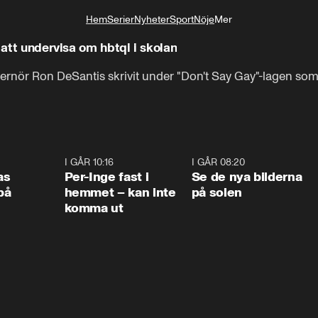
Hem
Serier
Nyheter
Sport
Nöje
Mer
Livsstil
 att undervisa om hbtqi i skolan
vernör Ron DeSantis skrivit under "Don't Say Gay"-lagen so
0:45
I GÅR 10:16
1:26
I GÅR 08:20
0:3
as
Per-Inge fast i
Se de nya bilderna
på
hemmet – kan inte
på solen
komma ut