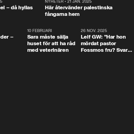
25
1:22
NYHETER
•
21 JAN. 2025
0:5
ael – då hyllas
Här återvänder palestinska
fångarna hem
4:24
10 FEBRUARI
4:13
26 NOV. 2025
8:1
der –
Sara måste sälja
Leif GW: ”Har hon
huset för att ha råd
mördat pastor
med veterinären
Fossmos fru? Svar
nej.”