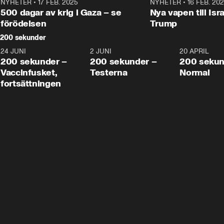
NYHETER
•
17 FEB. 2025
0:45
NYHETER
•
16 FEB. 20
500 dagar av krig i Gaza – se
Nya vapen till Isr
förödelsen
Trump
200 sekunder
24 JUNI
5:00
2 JUNI
4:23
20 APRIL
200 sekunder –
200 sekunder –
200 sekun
Vaccinfusket,
Testerna
Normal
fortsättningen