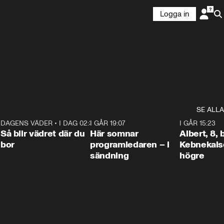
Logga in
SE ALLA
6
DAGENS VÄDER
•
I DAG 02:30
1:06
I GÅR 19:07
0:45
I GÅR 15:23
Så blir vädret där du
Här somnar
Albert, 8,
bor
programledaren – i
Kebnekaise
sändning
högre