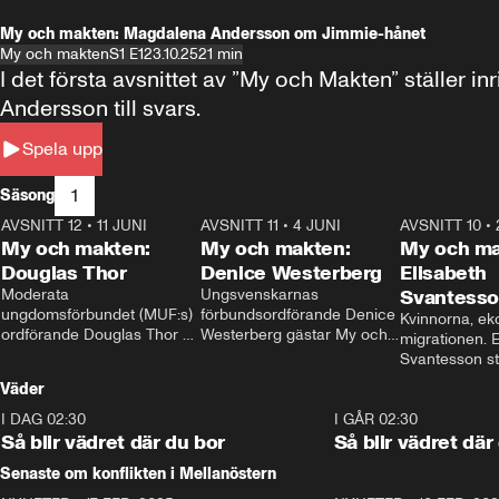
My och makten: Magdalena Andersson om Jimmie-hånet
My och makten
S1 E1
23.10.25
21 min
I det första avsnittet av ”My och Makten” ställe
Andersson till svars.
Spela upp
1
Säsong
AVSNITT 12
•
11 JUNI
26:27
AVSNITT 11
•
4 JUNI
23:40
AVSNITT 10
•
My och makten:
My och makten:
My och ma
Douglas Thor
Denice Westerberg
Elisabeth
Moderata 
Ungsvenskarnas 
Svantess
ungdomsförbundet (MUF:s) 
förbundsordförande Denice 
Kvinnorna, ek
ordförande Douglas Thor 
Westerberg gästar My och 
migrationen. E
gästar My och makten. I 
makten. I avsnittet 
Svantesson stäl
avsnittet diskuteras 
diskuteras migrationsfrågan 
när finansmini
Väder
tonårsutvisningarna och hur 
och hur SD ska locka 
Moderaterna ska locka 
kvinnliga väljare. 
I DAG 02:30
1:06
I GÅR 02:30
väljare till valet i höst. 
Så blir vädret där du bor
Så blir vädret där
Senaste om konflikten i Mellanöstern