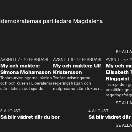
aldemokraternas partiledare Magdalena 
SE ALLA
7
AVSNITT 7
•
19 FEBRUARI
24:30
AVSNITT 6
•
12 FEBRUARI
27:30
AVSNITT 5
•
My och makten:
My och makten: Ulf
My och ma
Simona Mohamsson
Kristersson
Elisabeth
 
Tonårsutvisningarna, skolan 
Tonårsutvisningarna, 
Ringqvist
och och krisen i Liberalerna 
regeringsfrågan och 
Trump, den gr
står i fokus i det sjunde 
matpriserna står i fokus i 
omställningen
avsnittet av ”My och 
det sjätte avsnittet av ”My 
regeringsfråga
makten”. Se när 
och makten”. Se när 
centrum i det 
SE ALLA
Aftonbladets inrikespolitiska 
Aftonbladets inrikespolitiska 
avsnittet av ”
kommentator My 
kommentator My 
6
5 AUGUSTI
1:06
4 AUGUSTI
Makten”. Se nä
Rohwedder ställer 
Rohwedder ställer 
Så blir vädret där du bor
Så blir vädret där
Aftonbladets in
utbildnings- och 
statsminister Ulf Kristersson 
kommentator 
SE ALLA
integrationsminister Simona 
till svars.
Rohwedder stäl
Mohamsson till svars.