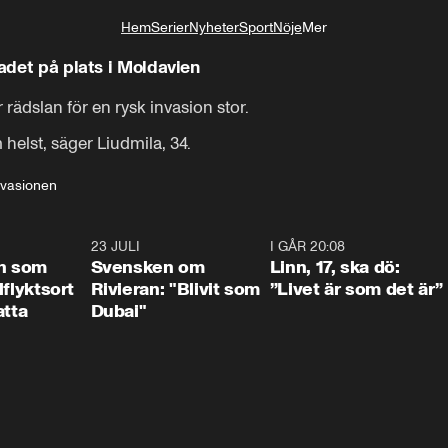
Hem
Serier
Nyheter
Sport
Nöje
Mer
Livsstil
ör kriget - Aftonbladet på plats i Moldavien
ädslan för en rysk invasion stor. 

helst, säger Liudmila, 34.
nvasionen
1:24
23 JULI
1:42
I GÅR 20:08
4:3
n som
Svensken om
Linn, 17, ska dö:
llflyktsort
Rivieran: "Blivit som
”Livet är som det är”
atta
Dubai"