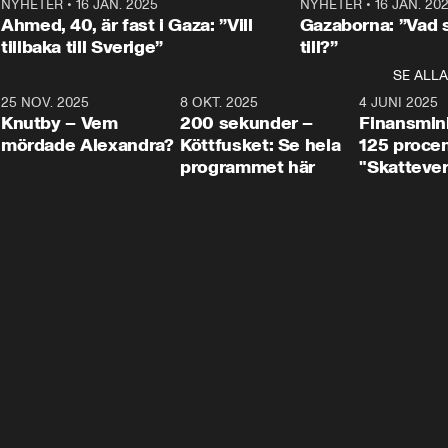
Centerpartiets
2
NYHETER
•
16 JAN. 2025
1:01
NYHETER
•
16 JAN. 20
Thand Ring till
Ahmed, 40, är fast i Gaza: ”Vill
Gazaborna: ”Vad s
tillbaka till Sverige”
till?”
SE ALLA
3
25 NOV. 2025
31:05
8 OKT. 2025
4:29
4 JUNI 2025
Knutby – Vem
200 sekunder –
Finansmin
mördade Alexandra?
Köttfusket: Se hela
125 procent
programmet här
"Skattever
viktig uppg