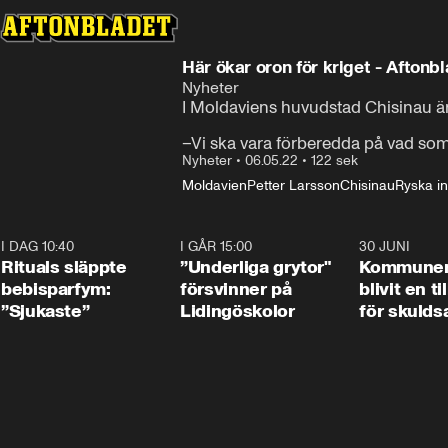
Här ökar oron f
Nyheter
I Moldaviens huvudstad Chisinau är r
–Vi ska vara förberedda på vad som 
Nyheter
•
06.05.22
•
122 sek
Moldavien
Petter Larsson
Chisinau
Ryska i
I DAG 10:40
1:01
I GÅR 15:00
1:07
30 JUNI
Rituals släppte
”Underliga grytor"
Kommune
bebisparfym:
försvinner på
blivit en ti
”Sjukaste”
Lidingöskolor
för skulds