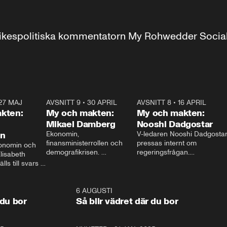
r inrikespolitiska kommentatorn My Rohwedder Soci
27 MAJ
3:51
AVSNITT 9
•
30 APRIL
24:00
AVSNITT 8
•
16 APRIL
25:1
kten:
My och makten:
My och makten:
Mikael Damberg
Nooshi Dadgostar
on
Ekonomin, 
V-ledaren Nooshi Dadgostar
finansministerrollen och 
pressas internt om 
onomin och 
demografikrisen. 
regeringsfrågan.

lisabeth 
Oppositionen ställs till svars 
I Aftonbladets 
ls till svars 
när Socialdemokraternas 
partiledarutfrågning ”My 
stern gästar 
Mikael Damberg gästar My 
och Makten” sätter hon ner 
My och Makten. 
och Makten. 
foten mot kritikerna:

1:06
6 AUGUSTI
1:0
– Vi ställer upp i val. Ska vi 
 du bor
Så blir vädret där du bor
vara med så sitter vi förstås 