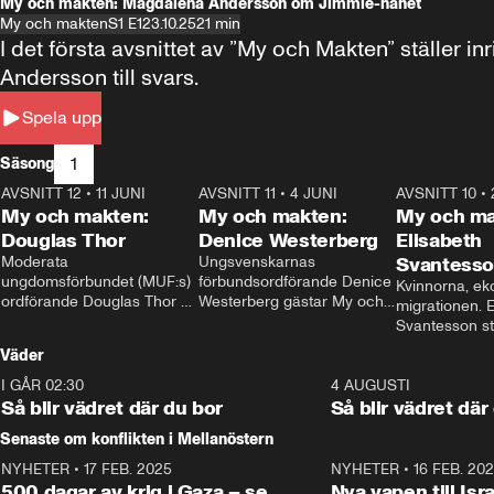
My och makten: Magdalena Andersson om Jimmie-hånet
My och makten
S1 E1
23.10.25
21 min
I det första avsnittet av ”My och Makten” ställe
Andersson till svars.
Spela upp
1
Säsong
AVSNITT 12
•
11 JUNI
26:27
AVSNITT 11
•
4 JUNI
23:40
AVSNITT 10
•
My och makten:
My och makten:
My och ma
Douglas Thor
Denice Westerberg
Elisabeth
Moderata 
Ungsvenskarnas 
Svantess
ungdomsförbundet (MUF:s) 
förbundsordförande Denice 
Kvinnorna, ek
ordförande Douglas Thor 
Westerberg gästar My och 
migrationen. E
gästar My och makten. I 
makten. I avsnittet 
Svantesson stäl
avsnittet diskuteras 
diskuteras migrationsfrågan 
när finansmini
Väder
tonårsutvisningarna och hur 
och hur SD ska locka 
Moderaterna ska locka 
kvinnliga väljare. 
I GÅR 02:30
1:06
4 AUGUSTI
väljare till valet i höst. 
Så blir vädret där du bor
Så blir vädret där
Senaste om konflikten i Mellanöstern
NYHETER
•
17 FEB. 2025
0:45
NYHETER
•
16 FEB. 20
500 dagar av krig i Gaza – se
Nya vapen till Isr