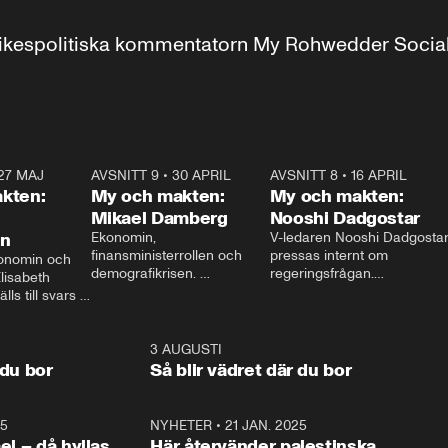
r inrikespolitiska kommentatorn My Rohwedder Soci
27 MAJ
3:51
AVSNITT 9
•
30 APRIL
24:00
AVSNITT 8
•
16 APRIL
25:1
kten:
My och makten:
My och makten:
Mikael Damberg
Nooshi Dadgostar
on
Ekonomin, 
V-ledaren Nooshi Dadgostar
finansministerrollen och 
pressas internt om 
onomin och 
demografikrisen. 
regeringsfrågan.

lisabeth 
Oppositionen ställs till svars 
I Aftonbladets 
ls till svars 
när Socialdemokraternas 
partiledarutfrågning ”My 
stern gästar 
Mikael Damberg gästar My 
och Makten” sätter hon ner 
My och Makten. 
och Makten. 
foten mot kritikerna:

1:06
3 AUGUSTI
1:0
– Vi ställer upp i val. Ska vi 
 du bor
Så blir vädret där du bor
vara med så sitter vi förstås 
25
1:22
NYHETER
•
21 JAN. 2025
0:5
ael – då hyllas
Här återvänder palestinska