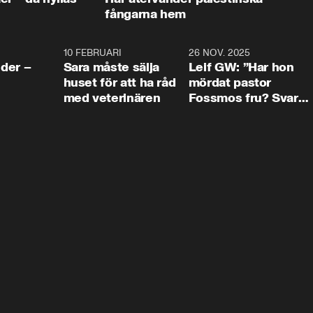
fångarna hem
4:24
10 FEBRUARI
4:13
26 NOV. 2025
8:1
der –
Sara måste sälja
Leif GW: ”Har hon
huset för att ha råd
mördat pastor
med veterinären
Fossmos fru? Svar
nej.”