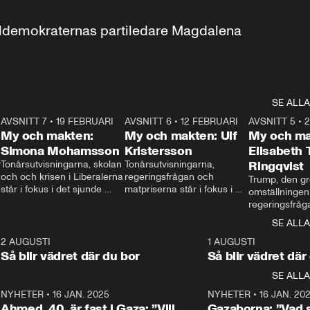
aldemokraternas partiledare Magdalena 
SE ALLA
7
AVSNITT 7
•
19 FEBRUARI
24:30
AVSNITT 6
•
12 FEBRUARI
27:30
AVSNITT 5
•
My och makten:
My och makten: Ulf
My och ma
Simona Mohamsson
Kristersson
Elisabeth
 
Tonårsutvisningarna, skolan 
Tonårsutvisningarna, 
Ringqvist
och och krisen i Liberalerna 
regeringsfrågan och 
Trump, den gr
står i fokus i det sjunde 
matpriserna står i fokus i 
omställningen
avsnittet av ”My och 
det sjätte avsnittet av ”My 
regeringsfråga
makten”. Se när 
och makten”. Se när 
centrum i det 
SE ALLA
Aftonbladets inrikespolitiska 
Aftonbladets inrikespolitiska 
avsnittet av ”
kommentator My 
kommentator My 
6
2 AUGUSTI
1:06
1 AUGUSTI
Makten”. Se nä
Rohwedder ställer 
Rohwedder ställer 
Så blir vädret där du bor
Så blir vädret där
Aftonbladets in
utbildnings- och 
statsminister Ulf Kristersson 
kommentator 
SE ALLA
integrationsminister Simona 
till svars.
Rohwedder stäl
Mohamsson till svars.
Centerpartiets
2
NYHETER
•
16 JAN. 2025
1:01
NYHETER
•
16 JAN. 20
Thand Ring till
Ahmed, 40, är fast i Gaza: ”Vill
Gazaborna: ”Vad s