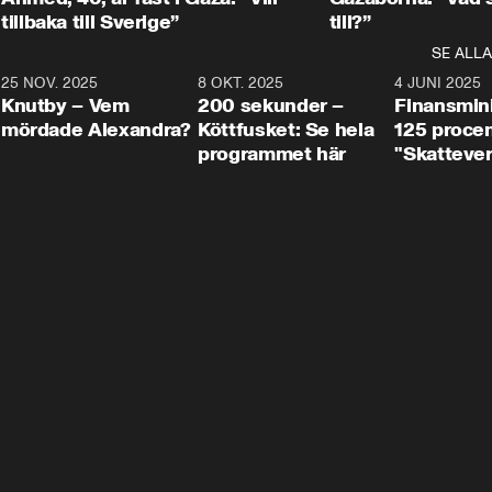
tillbaka till Sverige”
till?”
SE ALLA
3
25 NOV. 2025
31:05
8 OKT. 2025
4:29
4 JUNI 2025
Knutby – Vem
200 sekunder –
Finansmin
mördade Alexandra?
Köttfusket: Se hela
125 procent
programmet här
"Skattever
viktig uppg