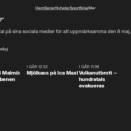
Hem
Serier
Nyheter
Sport
Nöje
Mer
Livsstil
?"
 tal på sina sociala medier för att uppmärksamma den 8 maj,
skyj
1:10
I GÅR 12:33
0:24
I GÅR 11:08
0:2
i Malmö:
Mjölkaos på Ica Maxi
Vulkanutbrott –
 benen
hundratals
evakueras