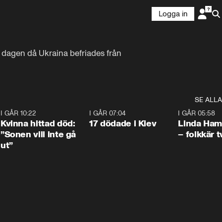
Logga in
 dagen då Ukraina befriades från 
SE ALLA
7
I GÅR 10:22
1:12
I GÅR 07:04
0:43
I GÅR 05:58
Kvinna hittad död:
17 dödade i Kiev
Linda Ham
”Sonen vill inte gå
– folkkär t
ut”