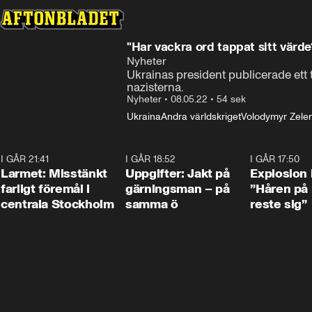
"Har vackra ord tappat sitt värde
Nyheter
Ukrainas president publicerade ett
nazisterna.
Nyheter
•
08.05.22
•
54 sek
Ukraina
Andra världskriget
Volodymyr Zelen
I GÅR 21:41
0:35
I GÅR 18:52
0:33
I GÅR 17:50
Larmet: Misstänkt
Uppgifter: Jakt på
Explosion 
farligt föremål i
gärningsman – på
”Håren på
centrala Stockholm
samma ö
reste sig”