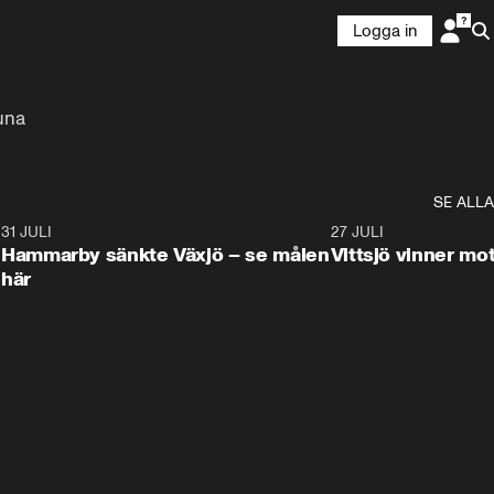
Logga in
tuna
SE ALLA
8
31 JULI
0:59
27 JULI
Hammarby sänkte Växjö – se målen
Vittsjö vinner m
här