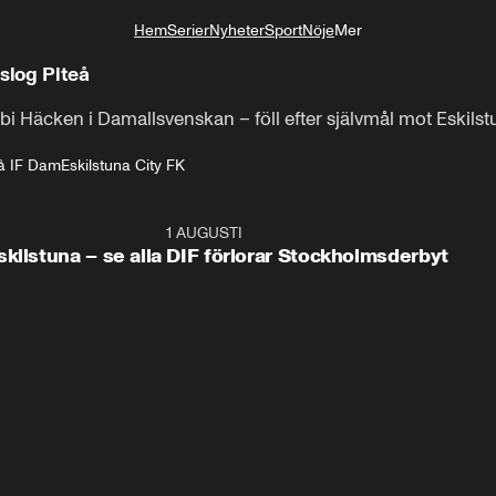
Hem
Serier
Nyheter
Sport
Nöje
Mer
Livsstil
slog Piteå
rbi Häcken i Damallsvenskan – föll efter självmål mot Eskils
eå IF Dam
Eskilstuna City FK
0:59
1 AUGUSTI
0:5
kilstuna – se alla
DIF förlorar Stockholmsderbyt