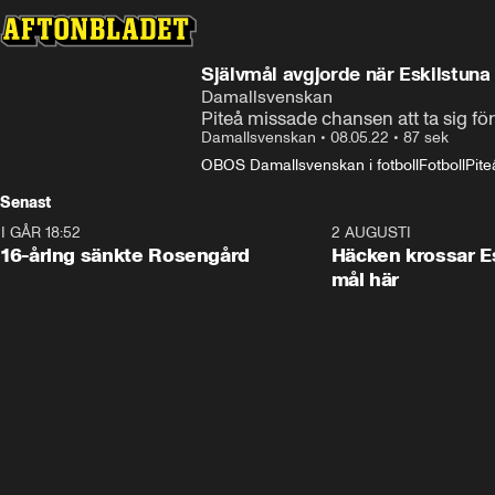
Självmål avgjorde när Eskilstuna 
Damallsvenskan
Piteå missade chansen att ta sig fö
Damallsvenskan
•
08.05.22
•
87 sek
OBOS Damallsvenskan i fotboll
Fotboll
Pit
Senast
I GÅR 18:52
0:47
2 AUGUSTI
16-åring sänkte Rosengård
Häcken krossar Es
mål här