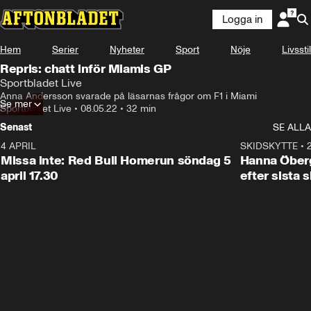
Logga in
Hem
Serier
Nyheter
Sport
Nöje
Livsstil
Repris: chatt inför Miamis GP
Sportbladet Live
Anna Andersson svarade på läsarnas frågor om F1 i Miami
Se mer
Sportbladet Live
•
08.05.22
•
32 min
Senast
SE ALLA
4 APRIL
1:09
SKIDSKYTTE
•
Missa inte: Red Bull Homerun söndag 5
Hanna Öberg
april 17.30
efter sista 