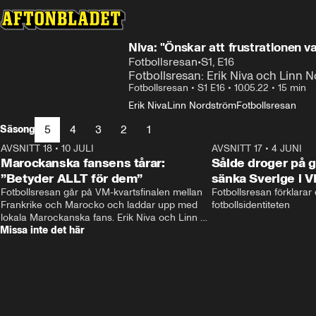
Niva: "Önskar att frustrationen v
Fotbollsresan
•
S1, E16
Fotbollsresan: Erik Niva och Linn No
Fotbollsresan
•
S1 E16
•
10.05.22
•
15 min
Erik Niva
Linn Nordström
Fotbollsresan
5
4
3
2
1
Säsong
AVSNITT 18
•
10 JULI
34:17
AVSNITT 17
•
4 JUNI
Marockanska fansens tårar:
Sålde droger på g
”Betyder ALLT för dem”
sänka Sverige i 
Fotbollsresan går på VM-kvartsfinalen mellan 
Fotbollsresan förklarar
Frankrike och Marocko och laddar upp med 
fotbollsidentiteten
lokala Marockanska fans. Erik Niva och Linn 
Missa inte det här
Nordström möts av stimmig frukost, tutande 
kycklingar och taxibil från Casablanca. 