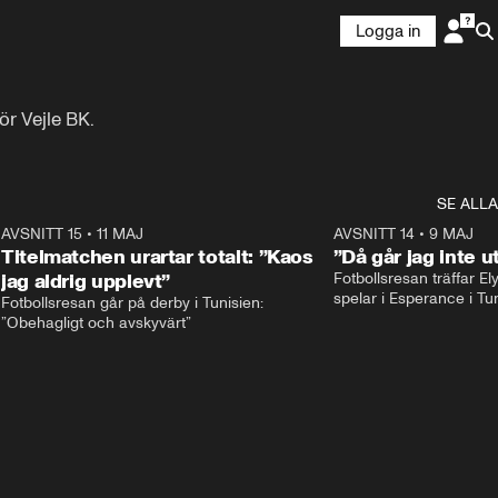
Logga in
ör Vejle BK.
SE ALLA
1
AVSNITT 15
•
11 MAJ
59:17
AVSNITT 14
•
9 MAJ
Titelmatchen urartar totalt: ”Kaos
”Då går jag inte u
jag aldrig upplevt”
Fotbollsresan träffar E
Fotbollsresan går på derby i Tunisien: 
”Obehagligt och avskyvärt”