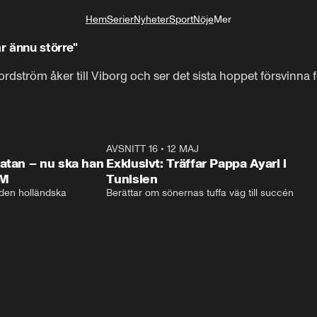
Hem
Serier
Nyheter
Sport
Nöje
Mer
Livsstil
ar ännu större"
rdström åker till Viborg och ser det sista hoppet försvinna f
1:01:08
AVSNITT 16
•
12 MAJ
48:5
atan – nu ska han
Exklusivt: Träffar Pappa Ayari i
VM
Tunisien
 den holländska 
Berättar om sönernas tuffa väg till succén