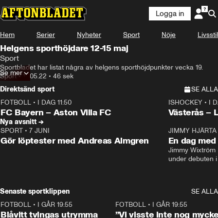
Logga in
Hem
Serier
Nyheter
Sport
Nöje
Livsstil
Helgens sporthöjdare 12-15 maj
Sport
Sportbladet har listat några av helgens sporthöjdpunkter vecka 19.
Se mer
Sport
•
10.05.22
•
46 sek
Direktsänd sport
SE ALLA
FOTBOLL
•
I DAG 11:50
ISHOCKEY
•
I 
Plus
Plus
FC Bayern – Aston Villa FC
Västerås – 
Nya avsnitt →
SPORT
•
7 JUNI
16:36
JIMMY HJÄRTA
Gör löptester med Andreas Almgren
En dag med 
Jimmy Wixtröm 
under debuten i
Senaste sportklippen
SE ALLA
FOTBOLL
•
I GÅR 19:55
0:29
FOTBOLL
•
I GÅR 19:55
Blåvitt tvingas utrymma
”Vi visste inte nog mycke