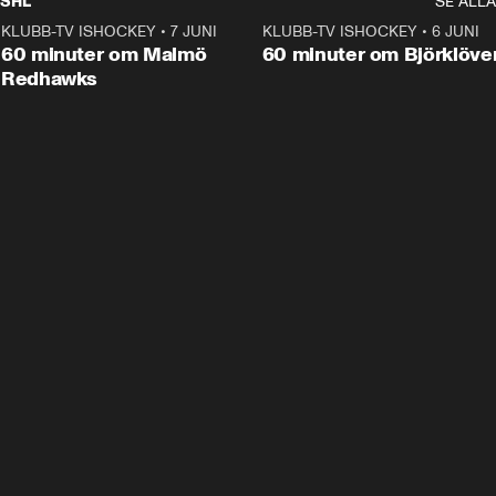
SHL
SE ALLA
KLUBB-TV ISHOCKEY
•
7 JUNI
1:02:53
KLUBB-TV ISHOCKEY
•
6 JUNI
1:0
Plus
60 minuter om Malmö
60 minuter om Björklöve
Redhawks