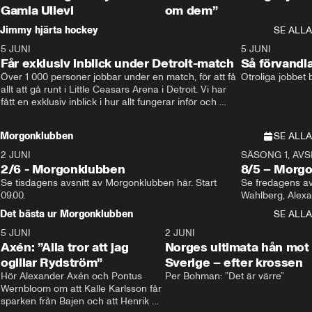
Gamla Ullevi
om dem”
Jimmy hjärta hockey
SE ALLA
5 JUNI
11:14
5 JUNI
Får exklusiv inblick under Detroit-match
Så förvandl
Över 1 000 personer jobbar under en match, för att få 
Otroliga jobbet
allt att gå runt i Little Ceasars Arena i Detroit. Vi har 
fått en exklusiv inblick i hur allt fungerar inför och 
under match i världens bästa hockeyliga
Morgonklubben
SE ALLA
2 JUNI
SÄSONG 1, AVSN
2/6 - Morgonklubben
8/5 – Morg
Se tisdagens avsnitt av Morgonklubben här. Start 
Se fredagens av
09.00. 
Det bästa ur Morgonklubben
SE ALLA
5 JUNI
0:44
2 JUNI
Axén: ”Alla tror att jag
Norges ultimata hån mot
ogillar Rydström”
Sverige – efter krossen
Hör Alexander Axén och Pontus 
Per Bohman: ”Det är värre”
Wernbloom om att Kalle Karlsson får 
sparken från Bajen och att Henrik 