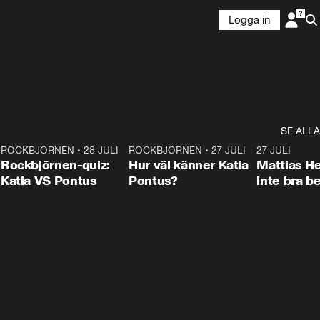
Logga in
SE ALLA
7
ROCKBJÖRNEN
•
28 JULI
0:15
ROCKBJÖRNEN
•
27 JULI
0:46
27 JULI
Rockbjörnen-quiz:
Hur väl känner Katia
Mattias He
Katia VS Pontus
Pontus?
inte bra be