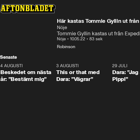
Här kastas Tommie Gyllin ut frå
Nöje
Tommie Gyllin kastas ut från Exped
Nöje
•
10.05.22
•
83 sek
Robinson
Senaste
4 AUGUSTI
0:24
3 AUGUSTI
1:02
29 JULI
Beskedet om nästa
This or that med
Dara: ”Jag
år: ”Bestämt mig”
Dara: ”Vägrar”
Pippi”