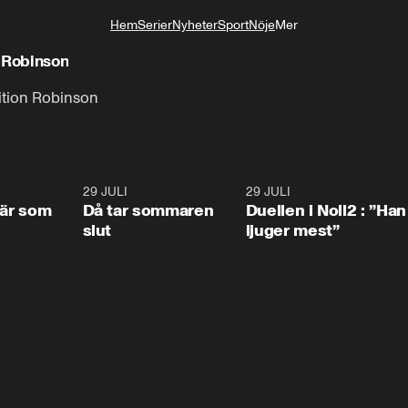
Hem
Serier
Nyheter
Sport
Nöje
Mer
Livsstil
n Robinson
ition Robinson
0:41
29 JULI
0:39
29 JULI
0:4
 är som
Då tar sommaren
Duellen i Noll2 : ”Han
slut
ljuger mest”