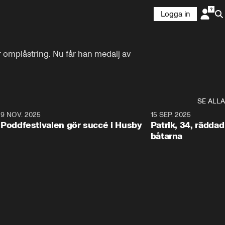
Logga in
 omplåstring. Nu får han medalj av 
SE ALLA
6
9 NOV. 2025
0:29
15 SEP. 2025
Poddfestivalen gör succé i Husby
Patrik, 34, räddad 
båtarna