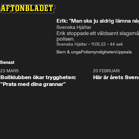
Erik: "Man ska ju aldrig lämna n
Svenska Hjältar
Erik stoppade ett våldsamt slagsmå
polisen.
Svenska Hjältar
•
11.05.22
•
44 sek
Barn & unga
Polismyndigheten
Uppsala
Senast
23 MARS
1:27
20 FEBRUARI
Bollklubben ökar tryggheten:
Här är årets Sven
"Prata med dina grannar"