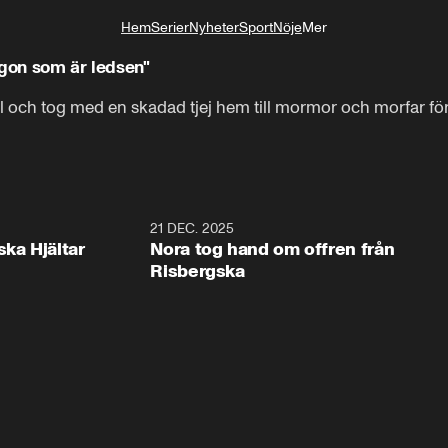
Hem
Serier
Nyheter
Sport
Nöje
Mer
Livsstil
ågon som är ledsen"
l och tog med en skadad tjej hem till mormor och morfar för
1:00
21 DEC. 2025
1:1
ska Hjältar
Nora tog hand om offren från
Risbergska