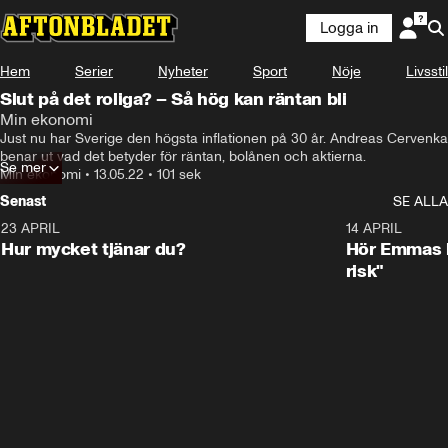
Logga in
Hem
Serier
Nyheter
Sport
Nöje
Livsstil
Slut på det roliga? – Så hög kan räntan bli
Min ekonomi
Just nu har Sverige den högsta inflationen på 30 år. Andreas Cervenka 
benar ut vad det betyder för räntan, bolånen och aktierna.
Se mer
Min ekonomi
•
13.05.22
•
101 sek
Senast
SE ALLA
23 APRIL
1:08
14 APRIL
Hur mycket tjänar du?
Hör Emmas bä
risk"