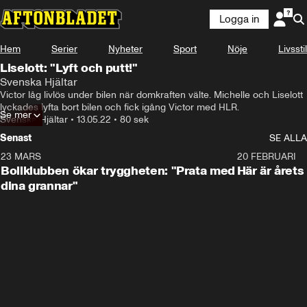
Logga in
Hem
Serier
Nyheter
Sport
Nöje
Livsstil
Liselott: "Lyft och putt!"
Svenska Hjältar
Victor låg livlös under bilen när domkraften välte. Michelle och Liselott 
lyckades lyfta bort bilen och fick igång Victor med HLR.
Se mer
Svenska Hjältar
•
13.05.22
•
80 sek
Senast
SE ALLA
23 MARS
1:27
20 FEBRUARI
Bollklubben ökar tryggheten: "Prata med
Här är årets
dina grannar"