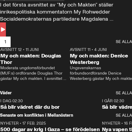
I det första avsnittet av ”My och Makten” ställer 
inrikespolitiska kommentatorn My Rohwedder 
Socialdemokraternas partiledare Magdalena 
Andersson till svars.
1
SE ALLA
AVSNITT 12
•
11 JUNI
26:27
AVSNITT 11
•
4 JUNI
2
My och makten: Douglas
My och makten: Denice
Thor
Westerberg
Moderata ungdomsförbundet 
Ungsvenskarnas 
(MUF:s) ordförande Douglas Thor 
förbundsordförande Denice 
gästar My och makten. I avsnittet 
Westerberg gästar My och makten.
diskuteras tonårsutvisningarna och 
avsnittet diskuteras migrationsfrå
hur Moderaterna ska locka väljare till 
och hur SD ska locka kvinnliga 
Väder
SE ALLA
valet i höst. 
väljare. 
I DAG 02:30
1:06
I GÅR 02:30
Så blir vädret där du bor
Så blir vädr
Senaste om konflikten i Mellanöstern
SE ALLA
NYHETER
•
17 FEB. 2025
0:45
NYHETER
•
16 F
500 dagar av krig i Gaza – se förödelsen
Nya vapen ti