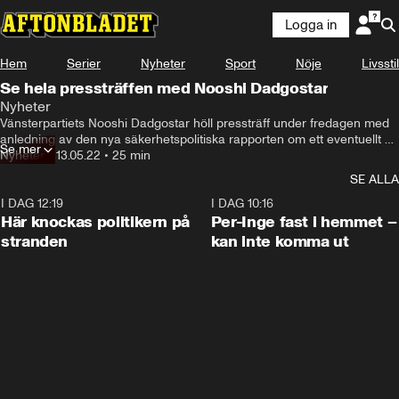
Logga in
Hem
Serier
Nyheter
Sport
Nöje
Livsstil
Se hela pressträffen med Nooshi Dadgostar
Nyheter
Vänsterpartiets Nooshi Dadgostar höll pressträff under fredagen med 
anledning av den nya säkerhetspolitiska rapporten om ett eventuellt 
Se mer
svenskt Nato-medlemskap.
Nyheter
•
13.05.22
•
25 min
SE ALLA
I DAG 12:19
0:45
I DAG 10:16
Här knockas politikern på
Per-Inge fast i hemmet –
stranden
kan inte komma ut