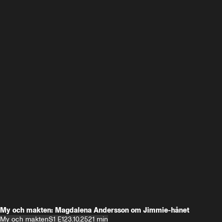
My och makten: Magdalena Andersson om Jimmie-hånet
My och makten
S1 E1
23.10.25
21 min