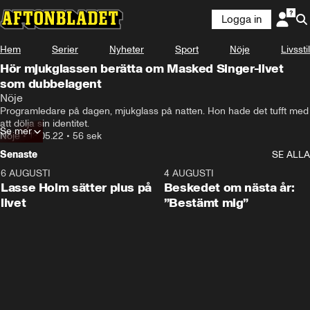
Logga in
Hem
Serier
Nyheter
Sport
Nöje
Livsstil
Hör mjukglassen berätta om Masked Singer-livet
som dubbelagent
Nöje
Programledare på dagen, mjukglass på natten. Hon hade det tufft med 
att dölja sin identitet.
Se mer
Nöje
•
13.05.22
•
56 sek
Senaste
SE ALLA
6 AUGUSTI
1:04
4 AUGUSTI
Lasse Holm sätter plus på
Beskedet om nästa år:
livet
”Bestämt mig”