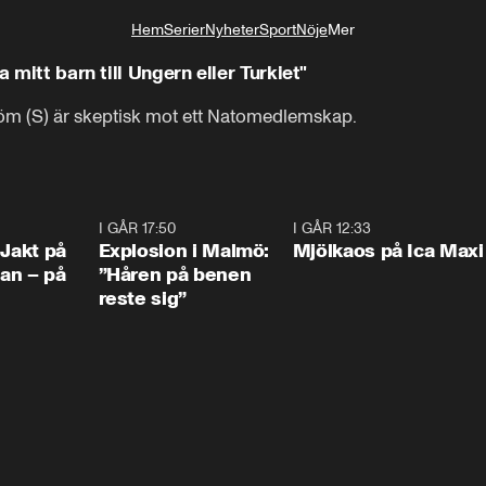
Hem
Serier
Nyheter
Sport
Nöje
Mer
Livsstil
a mitt barn till Ungern eller Turkiet"
 (S) är skeptisk mot ett Natomedlemskap.
0:33
I GÅR 17:50
1:10
I GÅR 12:33
0:2
 Jakt på
Explosion i Malmö:
Mjölkaos på Ica Maxi
an – på
”Håren på benen
reste sig”