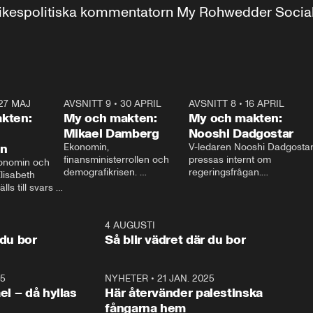
r inrikespolitiska kommentatorn My Rohwedder Soci
27 MAJ
3:51
AVSNITT 9
•
30 APRIL
24:00
AVSNITT 8
•
16 APRIL
25:1
kten:
My och makten:
My och makten:
Mikael Damberg
Nooshi Dadgostar
on
Ekonomin, 
V-ledaren Nooshi Dadgostar
finansministerrollen och 
pressas internt om 
onomin och 
demografikrisen. 
regeringsfrågan.

lisabeth 
Oppositionen ställs till svars 
I Aftonbladets 
ls till svars 
när Socialdemokraternas 
partiledarutfrågning ”My 
stern gästar 
Mikael Damberg gästar My 
och Makten” sätter hon ner 
My och Makten. 
och Makten. 
foten mot kritikerna:

1:06
4 AUGUSTI
1:0
– Vi ställer upp i val. Ska vi 
 du bor
Så blir vädret där du bor
vara med så sitter vi förstås 
25
1:22
NYHETER
•
21 JAN. 2025
0:5
ael – då hyllas
Här återvänder palestinska
fångarna hem