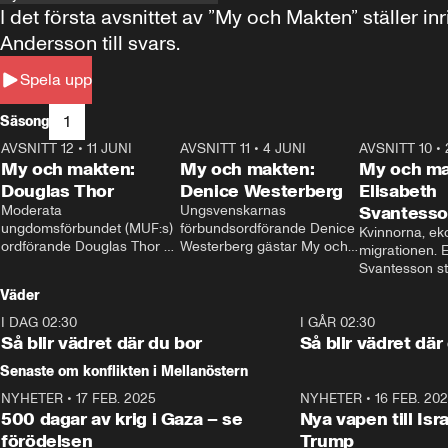
I det första avsnittet av ”My och Makten” ställe
Andersson till svars.
Spela upp
1
Säsong
AVSNITT 12
•
11 JUNI
26:27
AVSNITT 11
•
4 JUNI
23:40
AVSNITT 10
•
My och makten:
My och makten:
My och ma
Douglas Thor
Denice Westerberg
Elisabeth
Moderata 
Ungsvenskarnas 
Svantess
ungdomsförbundet (MUF:s) 
förbundsordförande Denice 
Kvinnorna, ek
ordförande Douglas Thor 
Westerberg gästar My och 
migrationen. E
gästar My och makten. I 
makten. I avsnittet 
Svantesson stäl
avsnittet diskuteras 
diskuteras migrationsfrågan 
när finansmini
Väder
tonårsutvisningarna och hur 
och hur SD ska locka 
Moderaterna ska locka 
kvinnliga väljare. 
I DAG 02:30
1:06
I GÅR 02:30
väljare till valet i höst. 
Så blir vädret där du bor
Så blir vädret där
Senaste om konflikten i Mellanöstern
NYHETER
•
17 FEB. 2025
0:45
NYHETER
•
16 FEB. 20
500 dagar av krig i Gaza – se
Nya vapen till Isr
förödelsen
Trump