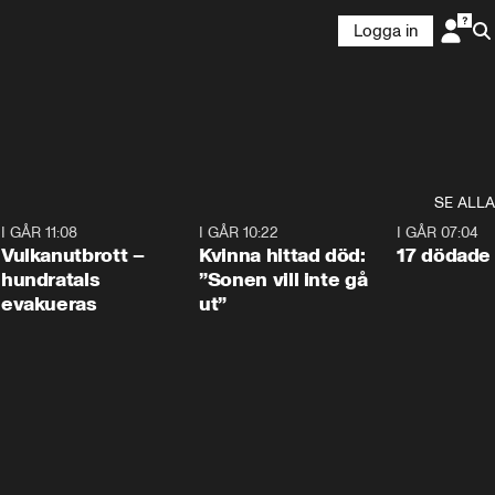
Logga in
SE ALLA
4
I GÅR 11:08
0:27
I GÅR 10:22
1:12
I GÅR 07:04
Vulkanutbrott –
Kvinna hittad död:
17 dödade 
hundratals
”Sonen vill inte gå
evakueras
ut”