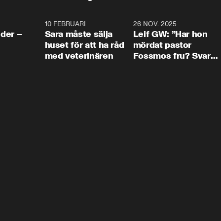
4:24
10 FEBRUARI
4:13
26 NOV. 2025
8:1
der –
Sara måste sälja
Leif GW: ”Har hon
huset för att ha råd
mördat pastor
med veterinären
Fossmos fru? Svar
nej.”