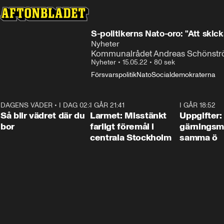
S-politikerns Nato-oro: "Att skick
Nyheter
Kommunalrådet Andreas Schönström
Nyheter
•
15.05.22
•
80 sek
Försvarspolitik
Nato
Socialdemokraterna
DAGENS VÄDER
•
I DAG 02:30
1:06
I GÅR 21:41
0:35
I GÅR 18:52
Så blir vädret där du
Larmet: Misstänkt
Uppgifter:
bor
farligt föremål i
gärningsm
centrala Stockholm
samma ö