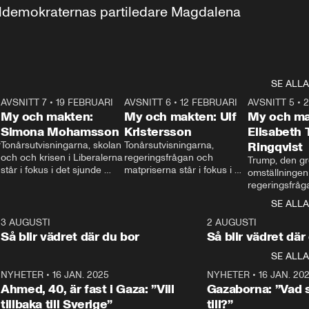
aldemokraternas partiledare Magdalena 
SE ALLA
7
AVSNITT 7
•
19 FEBRUARI
24:30
AVSNITT 6
•
12 FEBRUARI
27:30
AVSNITT 5
•
My och makten:
My och makten: Ulf
My och ma
Simona Mohamsson
Kristersson
Elisabeth
 
Tonårsutvisningarna, skolan 
Tonårsutvisningarna, 
Ringqvist
och och krisen i Liberalerna 
regeringsfrågan och 
Trump, den gr
står i fokus i det sjunde 
matpriserna står i fokus i 
omställningen
avsnittet av ”My och 
det sjätte avsnittet av ”My 
regeringsfråga
makten”. Se när 
och makten”. Se när 
centrum i det 
SE ALLA
Aftonbladets inrikespolitiska 
Aftonbladets inrikespolitiska 
avsnittet av ”
kommentator My 
kommentator My 
6
3 AUGUSTI
1:06
2 AUGUSTI
Makten”. Se nä
Rohwedder ställer 
Rohwedder ställer 
Så blir vädret där du bor
Så blir vädret där
Aftonbladets in
utbildnings- och 
statsminister Ulf Kristersson 
kommentator 
SE ALLA
integrationsminister Simona 
till svars.
Rohwedder stäl
Mohamsson till svars.
Centerpartiets
2
NYHETER
•
16 JAN. 2025
1:01
NYHETER
•
16 JAN. 20
Thand Ring till
Ahmed, 40, är fast i Gaza: ”Vill
Gazaborna: ”Vad s
tillbaka till Sverige”
till?”