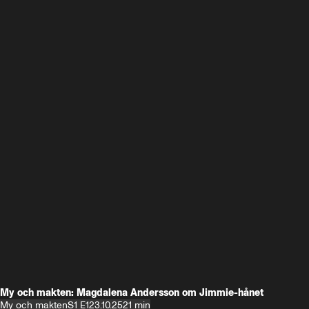
My och makten: Magdalena Andersson om Jimmie-hånet
My och makten
S1 E1
23.10.25
21 min