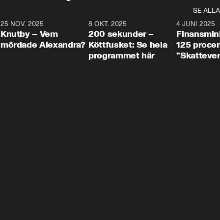
SE ALLA
3
25 NOV. 2025
31:05
8 OKT. 2025
4:29
4 JUNI 2025
Knutby – Vem
200 sekunder –
Finansmin
mördade Alexandra?
Köttfusket: Se hela
125 procent
programmet här
"Skattever
viktig uppg