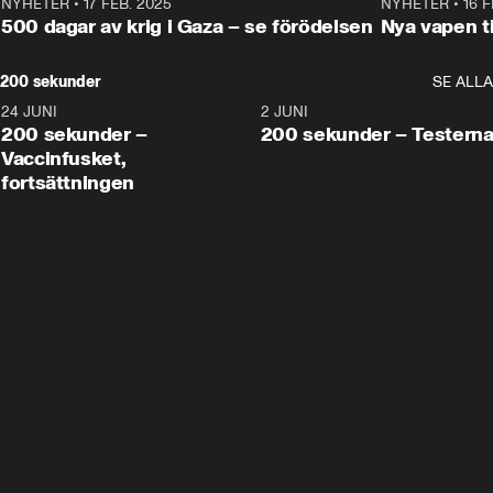
NYHETER
•
17 FEB. 2025
0:45
NYHETER
•
16 F
500 dagar av krig i Gaza – se förödelsen
Nya vapen ti
200 sekunder
SE ALLA
24 JUNI
5:00
2 JUNI
200 sekunder –
200 sekunder – Testern
Vaccinfusket,
fortsättningen