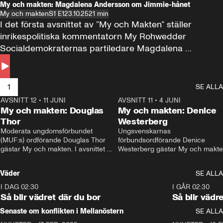
My och makten: Magdalena Andersson om Jimmie-hånet
My och makten
S1 E1
23.10.25
21 min
I det första avsnittet av ”My och Makten” ställer 
inrikespolitiska kommentatorn My Rohwedder 
Socialdemokraternas partiledare Magdalena 
Andersson till svars.
1
SE ALLA
AVSNITT 12
•
11 JUNI
26:27
AVSNITT 11
•
4 JUNI
2
My och makten: Douglas
My och makten: Denice
Thor
Westerberg
Moderata ungdomsförbundet 
Ungsvenskarnas 
(MUF:s) ordförande Douglas Thor 
förbundsordförande Denice 
gästar My och makten. I avsnittet 
Westerberg gästar My och makten.
diskuteras tonårsutvisningarna och 
avsnittet diskuteras migrationsfrå
hur Moderaterna ska locka väljare till 
och hur SD ska locka kvinnliga 
Väder
SE ALLA
valet i höst. 
väljare. 
I DAG 02:30
1:06
I GÅR 02:30
Så blir vädret där du bor
Så blir vädr
Senaste om konflikten i Mellanöstern
SE ALLA