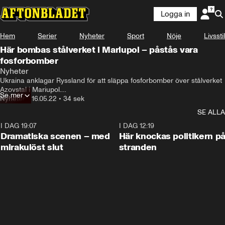
Logga in
Hem
Serier
Nyheter
Sport
Nöje
Livsstil
Här bombas stålverket i Mariupol – påstås vara
fosforbomber
Nyheter
Ukraina anklagar Ryssland för att släppa fosforbomber över stålverket 
Azovstal i Mariupol.

Se mer
Nyheter
•
16.05.22
•
34 sek
Den här videon tycks visa hur en raket exploderar och skapar en 
SE ALLA
brand när anläggningen träffas.
I DAG 19:07
0:42
I DAG 12:19
Dramatiska scenen – med
Här knockas politikern p
mirakulöst slut
stranden