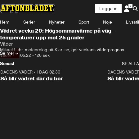
Logga in
Hem
Serier
Nyheter
Sport
Nöje
Livsstil
Vädret vecka 20: Högsommarvärme på väg –
temperaturer upp mot 25 grader
Väder
Mikael Luhr, meteorolog på Klart.se, ger veckans väderprognos.
Se mer
Väder
•
16.05.22
•
126 sek
Senast
SE ALLA
DAGENS VÄDER
•
I DAG 02:30
1:06
DAGENS VÄDE
Så blir vädret där du bor
Så blir vädr