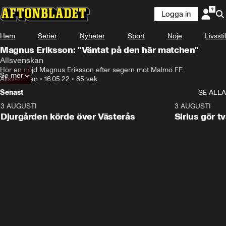
Logga in
Hem
Serier
Nyheter
Sport
Nöje
Livsstil
Magnus Eriksson: "Väntat på den här matchen"
Allsvenskan
Hör en nöjd Magnus Eriksson efter segern mot Malmö FF.
Se mer
Allsvenskan
•
16.05.22
•
85 sek
Senast
SE ALLA
3 AUGUSTI
3:00
3 AUGUSTI
Djurgården körde över Västerås
Sirius gör t