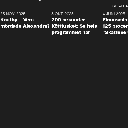
SE ALLA
3
25 NOV. 2025
31:05
8 OKT. 2025
4:29
4 JUNI 2025
Knutby – Vem
200 sekunder –
Finansmin
mördade Alexandra?
Köttfusket: Se hela
125 procent
programmet här
"Skattever
viktig uppg