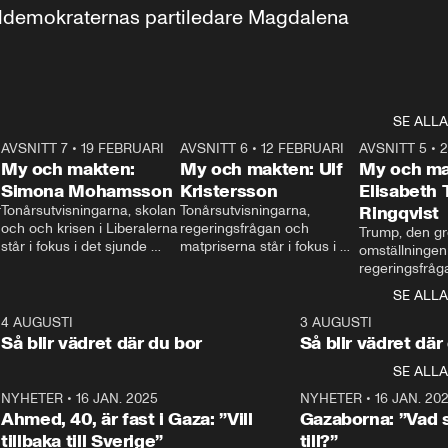
aldemokraternas partiledare Magdalena 
SE ALLA
7
AVSNITT 7
•
19 FEBRUARI
24:30
AVSNITT 6
•
12 FEBRUARI
27:30
AVSNITT 5
•
My och makten:
My och makten: Ulf
My och ma
Simona Mohamsson
Kristersson
Elisabeth
 
Tonårsutvisningarna, skolan 
Tonårsutvisningarna, 
Ringqvist
och och krisen i Liberalerna 
regeringsfrågan och 
Trump, den gr
står i fokus i det sjunde 
matpriserna står i fokus i 
omställningen
avsnittet av ”My och 
det sjätte avsnittet av ”My 
regeringsfråga
makten”. Se när 
och makten”. Se när 
centrum i det 
SE ALLA
Aftonbladets inrikespolitiska 
Aftonbladets inrikespolitiska 
avsnittet av ”
kommentator My 
kommentator My 
6
4 AUGUSTI
1:06
3 AUGUSTI
Makten”. Se nä
Rohwedder ställer 
Rohwedder ställer 
Så blir vädret där du bor
Så blir vädret där
Aftonbladets in
utbildnings- och 
statsminister Ulf Kristersson 
kommentator 
SE ALLA
integrationsminister Simona 
till svars.
Rohwedder stäl
Mohamsson till svars.
Centerpartiets
2
NYHETER
•
16 JAN. 2025
1:01
NYHETER
•
16 JAN. 20
Thand Ring till
Ahmed, 40, är fast i Gaza: ”Vill
Gazaborna: ”Vad s
tillbaka till Sverige”
till?”