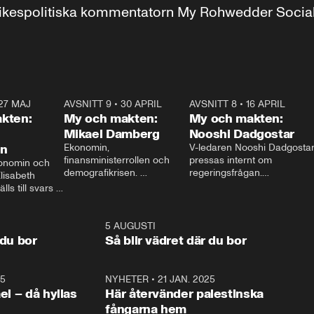
r inrikespolitiska kommentatorn My Rohwedder Soci
27 MAJ
3:51
AVSNITT 9
•
30 APRIL
24:00
AVSNITT 8
•
16 APRIL
25:1
kten:
My och makten:
My och makten:
Mikael Damberg
Nooshi Dadgostar
on
Ekonomin, 
V-ledaren Nooshi Dadgostar
finansministerrollen och 
pressas internt om 
onomin och 
demografikrisen. 
regeringsfrågan.

lisabeth 
Oppositionen ställs till svars 
I Aftonbladets 
ls till svars 
när Socialdemokraternas 
partiledarutfrågning ”My 
stern gästar 
Mikael Damberg gästar My 
och Makten” sätter hon ner 
My och Makten. 
och Makten. 
foten mot kritikerna:

1:06
5 AUGUSTI
1:0
– Vi ställer upp i val. Ska vi 
 du bor
Så blir vädret där du bor
vara med så sitter vi förstås 
25
1:22
NYHETER
•
21 JAN. 2025
0:5
ael – då hyllas
Här återvänder palestinska
fångarna hem