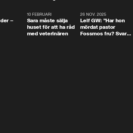
4:24
10 FEBRUARI
4:13
26 NOV. 2025
8:1
der –
Sara måste sälja
Leif GW: ”Har hon
huset för att ha råd
mördat pastor
med veterinären
Fossmos fru? Svar
nej.”