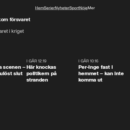
Hem
Serier
Nyheter
Sport
Nöje
Mer
Livsstil
kom försvaret
et i kriget
0:42
I GÅR 12:19
0:45
I GÅR 10:16
1:2
a scenen –
Här knockas
Per-Inge fast i
löst slut
politikern på
hemmet – kan inte
stranden
komma ut