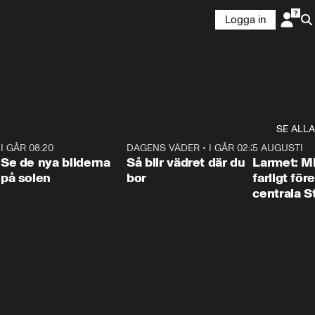
Logga in
SE ALLA
6
I GÅR 08:20
0:31
DAGENS VÄDER
•
I GÅR 02:30
1:06
5 AUGUSTI
Se de nya bilderna
Så blir vädret där du
Larmet: M
på solen
bor
farligt för
centrala 