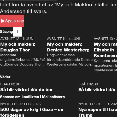
I det första avsnittet av ”My och Makten” ställe
Andersson till svars.
Spela upp
1
Säsong
AVSNITT 12
•
11 JUNI
26:27
AVSNITT 11
•
4 JUNI
23:40
AVSNITT 10
•
My och makten:
My och makten:
My och ma
Douglas Thor
Denice Westerberg
Elisabeth
Moderata 
Ungsvenskarnas 
Svantess
ungdomsförbundet (MUF:s) 
förbundsordförande Denice 
Kvinnorna, ek
ordförande Douglas Thor 
Westerberg gästar My och 
migrationen. E
gästar My och makten. I 
makten. I avsnittet 
Svantesson stäl
avsnittet diskuteras 
diskuteras migrationsfrågan 
när finansmini
Väder
tonårsutvisningarna och hur 
och hur SD ska locka 
Moderaterna ska locka 
kvinnliga väljare. 
I DAG 02:30
1:06
I GÅR 02:30
väljare till valet i höst. 
Så blir vädret där du bor
Så blir vädret där
Senaste om konflikten i Mellanöstern
NYHETER
•
17 FEB. 2025
0:45
NYHETER
•
16 FEB. 20
500 dagar av krig i Gaza – se
Nya vapen till Isr
förödelsen
Trump