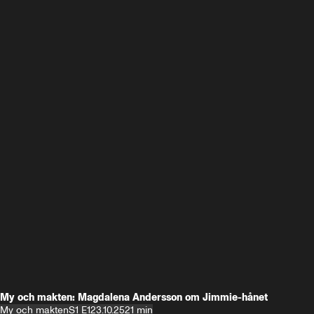
My och makten: Magdalena Andersson om Jimmie-hånet
My och makten
S1 E1
23.10.25
21 min