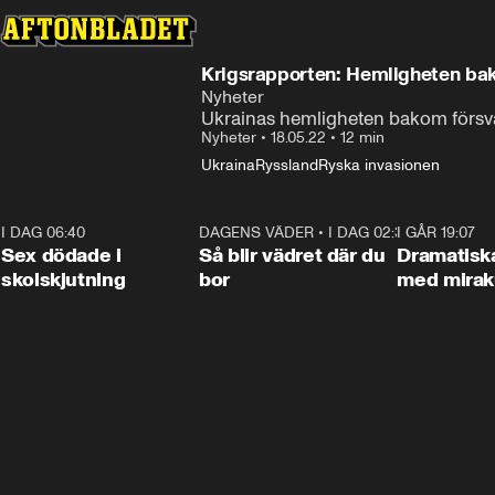
Krigsrapporten: Hemligheten ba
Nyheter
Ukrainas hemligheten bakom försvar
Nyheter
•
18.05.22
•
12 min
Ukraina
Ryssland
Ryska invasionen
I DAG 06:40
0:35
DAGENS VÄDER
•
I DAG 02:30
1:06
I GÅR 19:07
Sex dödade i
Så blir vädret där du
Dramatisk
skolskjutning
bor
med miraku