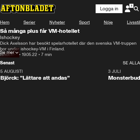
Logga in
Hem
Serier
Nyheter
Sport
Nöje
Livsstil
Så många plus får VM-hotellet
Ishockey
Dick Axelsson har besökt spelarhotellet där den svenska VM-truppen 
bor under ishockey-VM i Finland.
Se mer
Ishockey
•
19.05.22
•
7 min
Senast
SE ALLA
5 AUGUSTI
2:08
3 JULI
Björck: ”Lättare att andas”
Monsterbud 