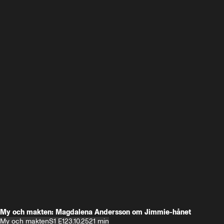
My och makten: Magdalena Andersson om Jimmie-hånet
My och makten
S1 E1
23.10.25
21 min