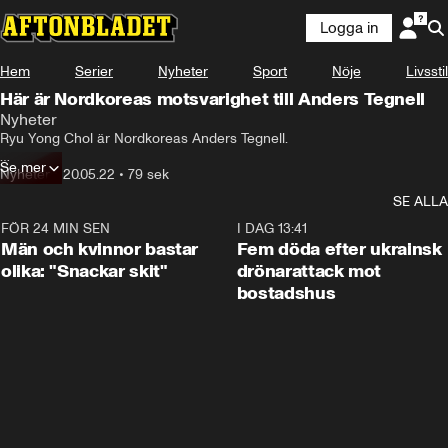
Logga in
Hem
Serier
Nyheter
Sport
Nöje
Livsstil
Här är Nordkoreas motsvarighet till Anders Tegnell
Nyheter
Ryu Yong Chol är Nordkoreas Anders Tegnell.

Se mer
Varje dag dyker han upp i statlig-tv för att informera om coronaläget i 
Nyheter
•
20.05.22
•
79 sek
landet.
SE ALLA
FÖR 24 MIN SEN
1:11
I DAG 13:41
Män och kvinnor bastar
Fem döda efter ukrainsk
olika: "Snackar skit"
drönarattack mot
bostadshus