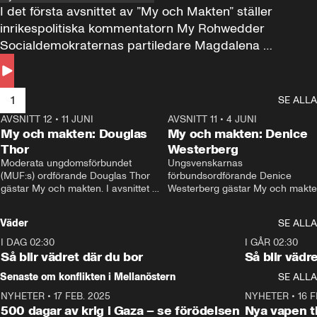
I det första avsnittet av ”My och Makten” ställer 
inrikespolitiska kommentatorn My Rohwedder 
Socialdemokraternas partiledare Magdalena 
Andersson till svars.
1
SE ALLA
AVSNITT 12
•
11 JUNI
26:27
AVSNITT 11
•
4 JUNI
2
My och makten: Douglas
My och makten: Denice
Thor
Westerberg
Moderata ungdomsförbundet 
Ungsvenskarnas 
(MUF:s) ordförande Douglas Thor 
förbundsordförande Denice 
gästar My och makten. I avsnittet 
Westerberg gästar My och makten.
diskuteras tonårsutvisningarna och 
avsnittet diskuteras migrationsfrå
hur Moderaterna ska locka väljare till 
och hur SD ska locka kvinnliga 
Väder
SE ALLA
valet i höst. 
väljare. 
I DAG 02:30
1:06
I GÅR 02:30
Så blir vädret där du bor
Så blir vädr
Senaste om konflikten i Mellanöstern
SE ALLA
NYHETER
•
17 FEB. 2025
0:45
NYHETER
•
16 F
500 dagar av krig i Gaza – se förödelsen
Nya vapen ti