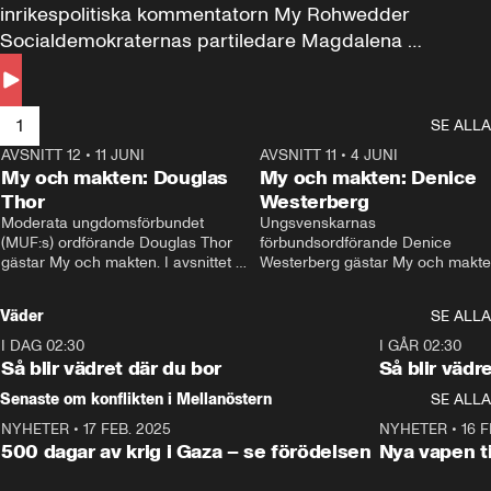
inrikespolitiska kommentatorn My Rohwedder 
Socialdemokraternas partiledare Magdalena 
Andersson till svars.
1
SE ALLA
AVSNITT 12
•
11 JUNI
26:27
AVSNITT 11
•
4 JUNI
2
My och makten: Douglas
My och makten: Denice
Thor
Westerberg
Moderata ungdomsförbundet 
Ungsvenskarnas 
(MUF:s) ordförande Douglas Thor 
förbundsordförande Denice 
gästar My och makten. I avsnittet 
Westerberg gästar My och makten.
diskuteras tonårsutvisningarna och 
avsnittet diskuteras migrationsfrå
hur Moderaterna ska locka väljare till 
och hur SD ska locka kvinnliga 
Väder
SE ALLA
valet i höst. 
väljare. 
I DAG 02:30
1:06
I GÅR 02:30
Så blir vädret där du bor
Så blir vädr
Senaste om konflikten i Mellanöstern
SE ALLA
NYHETER
•
17 FEB. 2025
0:45
NYHETER
•
16 F
500 dagar av krig i Gaza – se förödelsen
Nya vapen ti