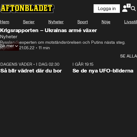
Logga in
Hem
Serier
Nyheter
Sport
Nöje
Livsstil
Krigsrapporten – Ukrainas armé växer
Nyheter
Rysslandsexperten om motståndsrörelsen och Putins nästa steg.
Se mer
Nyheter
•
21.05.22
•
11 min
SE ALLA
DAGENS VÄDER
•
I DAG 02:30
1:06
I GÅR 19:15
Så blir vädret där du bor
Se de nya UFO-bilderna