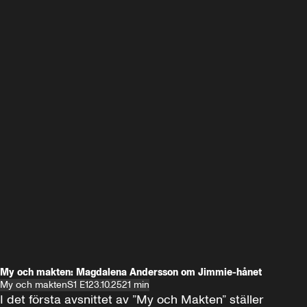
My och makten: Magdalena Andersson om Jimmie-hånet
My och makten
S1 E1
23.10.25
21 min
I det första avsnittet av ”My och Makten” ställer 