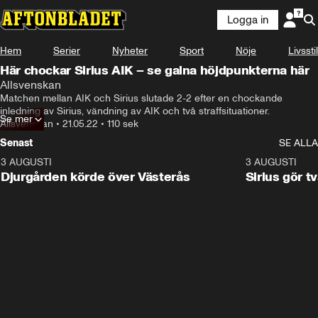
Logga in
Hem
Serier
Nyheter
Sport
Nöje
Livsstil
Här chockar Sirius AIK – se galna höjdpunkterna här
Allsvenskan
Matchen mellan AIK och Sirius slutade 2-2 efter en chockande 
inledning av Sirius, vändning av AIK och två straffsituationer.
Se mer
Allsvenskan
•
21.05.22
•
110 sek
Senast
SE ALLA
3 AUGUSTI
3:00
3 AUGUSTI
Djurgården körde över Västerås
Sirius gör t