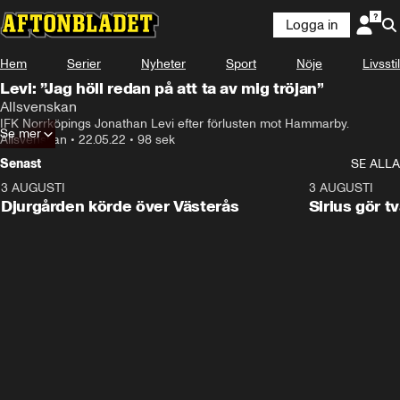
Logga in
Hem
Serier
Nyheter
Sport
Nöje
Livsstil
Levi: ”Jag höll redan på att ta av mig tröjan”
Allsvenskan
IFK Norrköpings Jonathan Levi efter förlusten mot Hammarby.
Se mer
Allsvenskan
•
22.05.22
•
98 sek
Senast
SE ALLA
3 AUGUSTI
3:00
3 AUGUSTI
Djurgården körde över Västerås
Sirius gör t