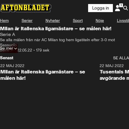
Logga in
Hem
Serier
Nyheter
Sport
Nöje
Livsstil
Milan är italienska ligamästare – se målen här!
Serie A
Se alla målen från när AC Milan tog hem ligatiteln efter 3-0 mot 
Sassuolo.
Se mer
Serie A
•
22.05.22
•
179 sek
Senast
SE ALLA
22 MAJ 2022
2:58
22 MAJ 2022
Milan är italienska ligamästare – se
Tusentals Mi
målen här!
avgörande m