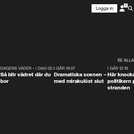
Logga in
SE ALLA
7
DAGENS VÄDER
•
I DAG 02:30
1:06
I GÅR 19:07
0:42
I GÅR 12:19
Så blir vädret där du
Dramatiska scenen –
Här knock
bor
med mirakulöst slut
politikern 
stranden