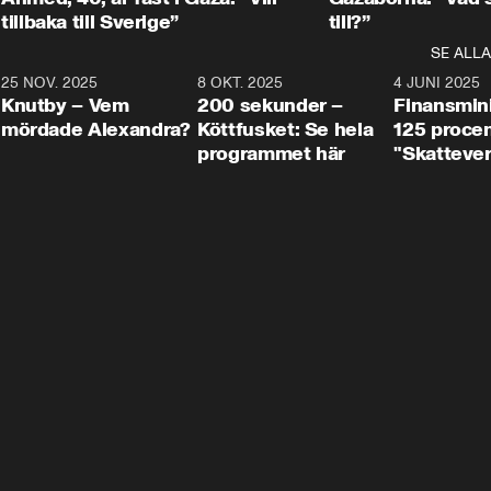
tillbaka till Sverige”
till?”
SE ALLA
3
25 NOV. 2025
31:05
8 OKT. 2025
4:29
4 JUNI 2025
Knutby – Vem
200 sekunder –
Finansmin
mördade Alexandra?
Köttfusket: Se hela
125 procent
programmet här
"Skattever
viktig uppg