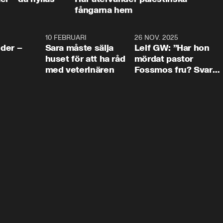
fångarna hem
4:24
10 FEBRUARI
4:13
26 NOV. 2025
8:1
der –
Sara måste sälja
Leif GW: ”Har hon
huset för att ha råd
mördat pastor
med veterinären
Fossmos fru? Svar
nej.”