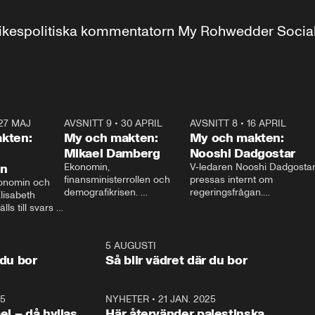
r inrikespolitiska kommentatorn My Rohwedder Soci
27 MAJ
3:51
AVSNITT 9
•
30 APRIL
24:00
AVSNITT 8
•
16 APRIL
25:1
kten:
My och makten:
My och makten:
Mikael Damberg
Nooshi Dadgostar
on
Ekonomin, 
V-ledaren Nooshi Dadgostar
finansministerrollen och 
pressas internt om 
onomin och 
demografikrisen. 
regeringsfrågan.

lisabeth 
Oppositionen ställs till svars 
I Aftonbladets 
ls till svars 
när Socialdemokraternas 
partiledarutfrågning ”My 
stern gästar 
Mikael Damberg gästar My 
och Makten” sätter hon ner 
My och Makten. 
och Makten. 
foten mot kritikerna:

1:06
5 AUGUSTI
1:0
– Vi ställer upp i val. Ska vi 
 du bor
Så blir vädret där du bor
vara med så sitter vi förstås 
25
1:22
NYHETER
•
21 JAN. 2025
0:5
ael – då hyllas
Här återvänder palestinska