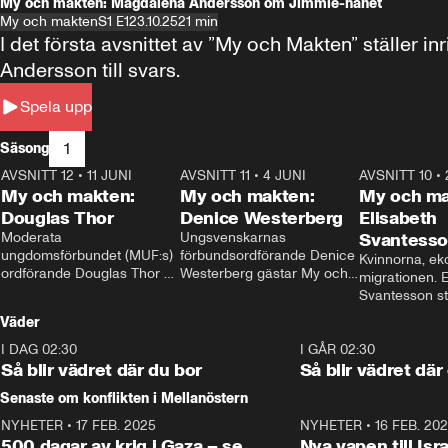
My och makten: Magdalena Andersson om Jimmie-hånet
My och makten
S1 E1
23.10.25
21 min
I det första avsnittet av ”My och Makten” ställe
Andersson till svars.
Spela upp
1
Säsong
AVSNITT 12
•
11 JUNI
26:27
AVSNITT 11
•
4 JUNI
23:40
AVSNITT 10
•
My och makten:
My och makten:
My och ma
Douglas Thor
Denice Westerberg
Elisabeth
Moderata 
Ungsvenskarnas 
Svantess
ungdomsförbundet (MUF:s) 
förbundsordförande Denice 
Kvinnorna, ek
ordförande Douglas Thor 
Westerberg gästar My och 
migrationen. E
gästar My och makten. I 
makten. I avsnittet 
Svantesson stäl
avsnittet diskuteras 
diskuteras migrationsfrågan 
när finansmini
Väder
tonårsutvisningarna och hur 
och hur SD ska locka 
Moderaterna ska locka 
kvinnliga väljare. 
I DAG 02:30
1:06
I GÅR 02:30
väljare till valet i höst. 
Så blir vädret där du bor
Så blir vädret där
Senaste om konflikten i Mellanöstern
NYHETER
•
17 FEB. 2025
0:45
NYHETER
•
16 FEB. 20
500 dagar av krig i Gaza – se
Nya vapen till Isr