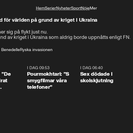
Hem
Serier
Nyheter
Sport
Nöje
Mer
Livsstil
d för världen på grund av kriget i Ukraina
 sig på flykt just nu.

und av kriget i Ukraina som aldrig borde uppnåtts enligt FN.
a Benedelle
Ryska invasionen
1:54
I DAG 09:53
1:36
I DAG 06:40
0:4
: ”De
Pourmokhtari: ”S
Sex dödade i
irat
smygfilmar våra
skolskjutning
telefoner”
ns”