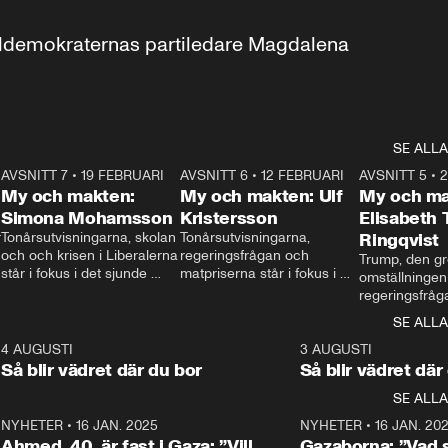
aldemokraternas partiledare Magdalena 
SE ALLA
7
AVSNITT 7
•
19 FEBRUARI
24:30
AVSNITT 6
•
12 FEBRUARI
27:30
AVSNITT 5
•
My och makten:
My och makten: Ulf
My och ma
Simona Mohamsson
Kristersson
Elisabeth
 
Tonårsutvisningarna, skolan 
Tonårsutvisningarna, 
Ringqvist
och och krisen i Liberalerna 
regeringsfrågan och 
Trump, den gr
står i fokus i det sjunde 
matpriserna står i fokus i 
omställningen
avsnittet av ”My och 
det sjätte avsnittet av ”My 
regeringsfråga
makten”. Se när 
och makten”. Se när 
centrum i det 
SE ALLA
Aftonbladets inrikespolitiska 
Aftonbladets inrikespolitiska 
avsnittet av ”
kommentator My 
kommentator My 
6
4 AUGUSTI
1:06
3 AUGUSTI
Makten”. Se nä
Rohwedder ställer 
Rohwedder ställer 
Så blir vädret där du bor
Så blir vädret där
Aftonbladets in
utbildnings- och 
statsminister Ulf Kristersson 
kommentator 
SE ALLA
integrationsminister Simona 
till svars.
Rohwedder stäl
Mohamsson till svars.
Centerpartiets
2
NYHETER
•
16 JAN. 2025
1:01
NYHETER
•
16 JAN. 20
Thand Ring till
Ahmed, 40, är fast i Gaza: ”Vill
Gazaborna: ”Vad s