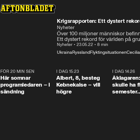
Krigsrapporten: Ett dystert rekor
Nyheter
Över 100 miljoner människor befinner
Ett dystert rekord för världen på gr
Nyheter
•
23.05.22
•
8 min
Ukraina
Ryssland
Flyktingsituationen
Cecili
FÖR 20 MIN SEN
0:45
I DAG 15:23
0:54
I DAG 14:26
Här somnar
Albert, 8, besteg
Åklagaren
programledaren – i
Kebnekaise – vill
skulle ha f
sändning
högre
semester
tillsamma