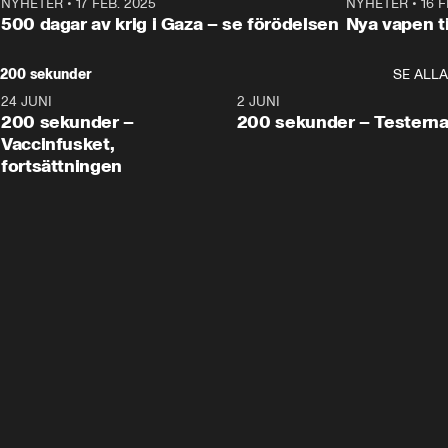
NYHETER
•
17 FEB. 2025
0:45
NYHETER
•
16 F
500 dagar av krig i Gaza – se förödelsen
Nya vapen ti
200 sekunder
SE ALLA
24 JUNI
5:00
2 JUNI
200 sekunder –
200 sekunder – Testern
Vaccinfusket,
fortsättningen