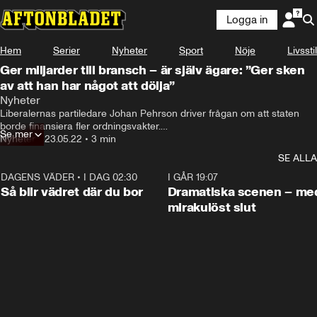
Logga in
Hem
Serier
Nyheter
Sport
Nöje
Livsstil
Ger miljarder till bransch – är själv ägare: ”Ger sken
av att han har något att dölja”
Nyheter
Liberalernas partiledare Johan Pehrson driver frågan om att staten 
borde finansiera fler ordningsvakter.

Se mer
Nyheter
•
23.05.22
•
3 min
Nu kan Aftonbladet avslöja hur Pehrson samtidigt har ägarintressen i 
SE ALLA
ett säkerhetsföretag som erbjuder ordningsvakter.
DAGENS VÄDER
•
I DAG 02:30
1:06
I GÅR 19:07
Så blir vädret där du bor
Dramatiska scenen – me
mirakulöst slut