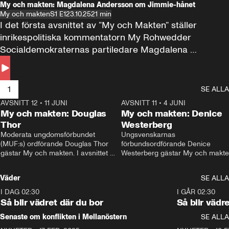
My och makten: Magdalena Andersson om Jimmie-hånet
My och makten
S1 E1
23.10.25
21 min
I det första avsnittet av ”My och Makten” ställer 
inrikespolitiska kommentatorn My Rohwedder 
Socialdemokraternas partiledare Magdalena 
Andersson till svars.
1
SE ALLA
AVSNITT 12
•
11 JUNI
26:27
AVSNITT 11
•
4 JUNI
2
My och makten: Douglas
My och makten: Denice
Thor
Westerberg
Moderata ungdomsförbundet 
Ungsvenskarnas 
(MUF:s) ordförande Douglas Thor 
förbundsordförande Denice 
gästar My och makten. I avsnittet 
Westerberg gästar My och makten.
diskuteras tonårsutvisningarna och 
avsnittet diskuteras migrationsfrå
hur Moderaterna ska locka väljare till 
och hur SD ska locka kvinnliga 
Väder
SE ALLA
valet i höst. 
väljare. 
I DAG 02:30
1:06
I GÅR 02:30
Så blir vädret där du bor
Så blir vädr
Senaste om konflikten i Mellanöstern
SE ALLA