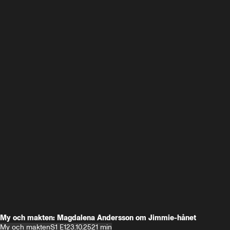
My och makten: Magdalena Andersson om Jimmie-hånet
My och makten
S1 E1
23.10.25
21 min