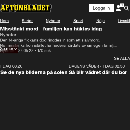
Logga in
Hem
Serier
Nyheter
Sport
Nöje
Livsstil
Misstänkt mord - familjen kan häktas idag
Nyheter
Den 14-åriga flickans död ringdes in som ett självmord.

Nu misstänks hon istället ha hedersmördats av sin egen familj.

Se mer
Idag ställs hennes mamma, storebror och kusin inför 
Nyheter
•
24.05.22
•
170 sek
häktningsdomaren.
SE ALLA
I DAG 08:20
0:19
DAGENS VÄDER
•
I DAG 02:30
Se de nya bilderna på solen
Så blir vädret där du bor