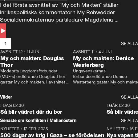
I det första avsnittet av ”My och Makten” ställer 
inrikespolitiska kommentatorn My Rohwedder 
Socialdemokraternas partiledare Magdalena 
Andersson till svars.
1
SE ALLA
AVSNITT 12
•
11 JUNI
26:27
AVSNITT 11
•
4 JUNI
2
My och makten: Douglas
My och makten: Denice
Thor
Westerberg
Moderata ungdomsförbundet 
Ungsvenskarnas 
(MUF:s) ordförande Douglas Thor 
förbundsordförande Denice 
gästar My och makten. I avsnittet 
Westerberg gästar My och makten.
diskuteras tonårsutvisningarna och 
avsnittet diskuteras migrationsfrå
hur Moderaterna ska locka väljare till 
och hur SD ska locka kvinnliga 
Väder
SE ALLA
valet i höst. 
väljare. 
I DAG 02:30
1:06
I GÅR 02:30
Så blir vädret där du bor
Så blir vädr
Senaste om konflikten i Mellanöstern
SE ALLA
NYHETER
•
17 FEB. 2025
0:45
NYHETER
•
16 F
500 dagar av krig i Gaza – se förödelsen
Nya vapen ti