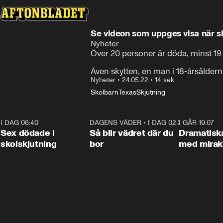
Se videon som uppges visa när sk
Nyheter
Över 20 personer är döda, minst 19 b
Även skytten, en man i 18-årsåldern
Nyheter
•
24.05.22
•
14 sek
Skolbarn
Texas
Skjutning
I DAG 06:40
0:35
DAGENS VÄDER
•
I DAG 02:30
1:06
I GÅR 19:07
Sex dödade i
Så blir vädret där du
Dramatisk
skolskjutning
bor
med miraku