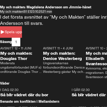
My och makten: Magdalena Andersson om Jimmie-hånet
My och makten
S1 E1
23.10.25
21 min
I det första avsnittet av ”My och Makten” ställe
Andersson till svars.
Spela upp
1
Säsong
AVSNITT 12
•
11 JUNI
26:27
AVSNITT 11
•
4 JUNI
23:40
AVSNITT 10
•
My och makten:
My och makten:
My och ma
Douglas Thor
Denice Westerberg
Elisabeth
Moderata 
Ungsvenskarnas 
Svantess
ungdomsförbundet (MUF:s) 
förbundsordförande Denice 
Kvinnorna, ek
ordförande Douglas Thor 
Westerberg gästar My och 
migrationen. E
gästar My och makten. I 
makten. I avsnittet 
Svantesson stäl
avsnittet diskuteras 
diskuteras migrationsfrågan 
när finansmini
Väder
tonårsutvisningarna och hur 
och hur SD ska locka 
Moderaterna ska locka 
kvinnliga väljare. 
I DAG 02:30
1:06
I GÅR 02:30
väljare till valet i höst. 
Så blir vädret där du bor
Så blir vädret där
Senaste om konflikten i Mellanöstern