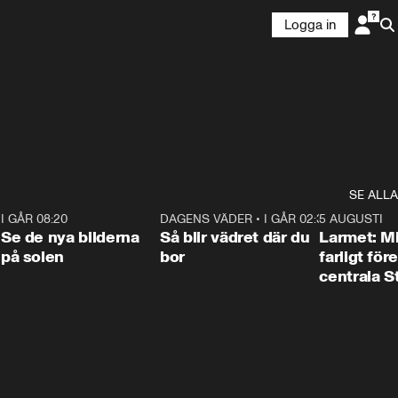
Logga in
SE ALLA
6
I GÅR 08:20
0:31
DAGENS VÄDER
•
I GÅR 02:30
1:06
5 AUGUSTI
Se de nya bilderna
Så blir vädret där du
Larmet: M
på solen
bor
farligt för
centrala 