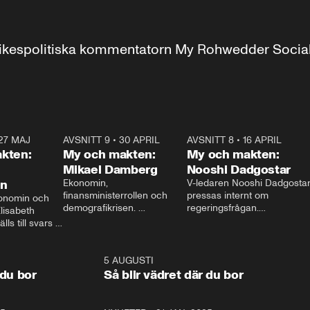
r inrikespolitiska kommentatorn My Rohwedder Soci
27 MAJ
3:51
AVSNITT 9
•
30 APRIL
24:00
AVSNITT 8
•
16 APRIL
25:1
kten:
My och makten:
My och makten:
Mikael Damberg
Nooshi Dadgostar
on
Ekonomin, 
V-ledaren Nooshi Dadgostar
finansministerrollen och 
pressas internt om 
onomin och 
demografikrisen. 
regeringsfrågan.

lisabeth 
Oppositionen ställs till svars 
I Aftonbladets 
ls till svars 
när Socialdemokraternas 
partiledarutfrågning ”My 
stern gästar 
Mikael Damberg gästar My 
och Makten” sätter hon ner 
My och Makten. 
och Makten. 
foten mot kritikerna:

1:06
5 AUGUSTI
1:0
– Vi ställer upp i val. Ska vi 
 du bor
Så blir vädret där du bor
vara med så sitter vi förstås 