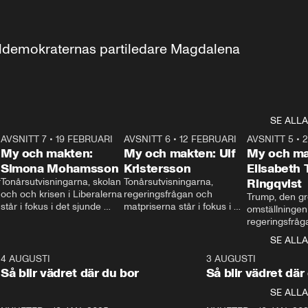
aldemokraternas partiledare Magdalena 
SE ALLA
7
AVSNITT 7
•
19 FEBRUARI
24:30
AVSNITT 6
•
12 FEBRUARI
27:30
AVSNITT 5
•
My och makten:
My och makten: Ulf
My och ma
Simona Mohamsson
Kristersson
Elisabeth
 
Tonårsutvisningarna, skolan 
Tonårsutvisningarna, 
Ringqvist
och och krisen i Liberalerna 
regeringsfrågan och 
Trump, den gr
står i fokus i det sjunde 
matpriserna står i fokus i 
omställningen
avsnittet av ”My och 
det sjätte avsnittet av ”My 
regeringsfråga
makten”. Se när 
och makten”. Se när 
centrum i det 
SE ALLA
Aftonbladets inrikespolitiska 
Aftonbladets inrikespolitiska 
avsnittet av ”
kommentator My 
kommentator My 
6
4 AUGUSTI
1:06
3 AUGUSTI
Makten”. Se nä
Rohwedder ställer 
Rohwedder ställer 
Så blir vädret där du bor
Så blir vädret där
Aftonbladets in
utbildnings- och 
statsminister Ulf Kristersson 
kommentator 
SE ALLA
integrationsminister Simona 
till svars.
Rohwedder stäl
Mohamsson till svars.