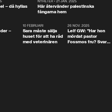
25
1:22
NYHETER
•
21 JAN. 2025
0:5
ael – då hyllas
Här återvänder palestinska
fångarna hem
4:24
10 FEBRUARI
4:13
26 NOV. 2025
8:1
der –
Sara måste sälja
Leif GW: ”Har hon
huset för att ha råd
mördat pastor
med veterinären
Fossmos fru? Svar
nej.”