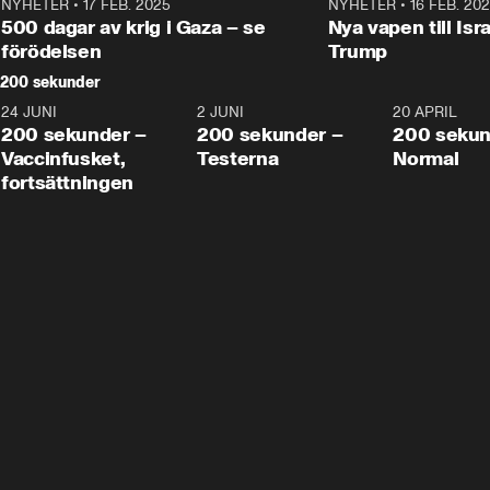
NYHETER
•
17 FEB. 2025
0:45
NYHETER
•
16 FEB. 20
500 dagar av krig i Gaza – se
Nya vapen till Isr
förödelsen
Trump
200 sekunder
24 JUNI
5:00
2 JUNI
4:23
20 APRIL
200 sekunder –
200 sekunder –
200 sekun
Vaccinfusket,
Testerna
Normal
fortsättningen