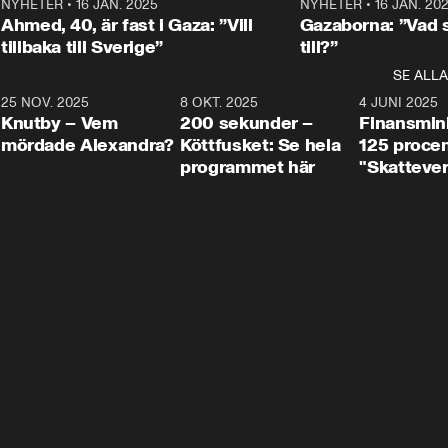
Centerpartiets
2
NYHETER
•
16 JAN. 2025
1:01
NYHETER
•
16 JAN. 20
Thand Ring till
Ahmed, 40, är fast i Gaza: ”Vill
Gazaborna: ”Vad s
tillbaka till Sverige”
till?”
SE ALLA
3
25 NOV. 2025
31:05
8 OKT. 2025
4:29
4 JUNI 2025
Knutby – Vem
200 sekunder –
Finansmin
mördade Alexandra?
Köttfusket: Se hela
125 procent
programmet här
"Skattever
viktig uppg