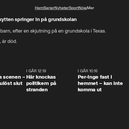
Hem
Serier
Nyheter
Sport
Nöje
Mer
Livsstil
ytten springer in på grundskolan
arn, efter en skjutning på en grundskola i Texas.

, är död.
0:42
I GÅR 12:19
0:45
I GÅR 10:16
1:2
a scenen –
Här knockas
Per-Inge fast i
löst slut
politikern på
hemmet – kan inte
stranden
komma ut