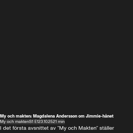
My och makten: Magdalena Andersson om Jimmie-hånet
My och makten
S1 E1
23.10.25
21 min
I det första avsnittet av ”My och Makten” ställer 