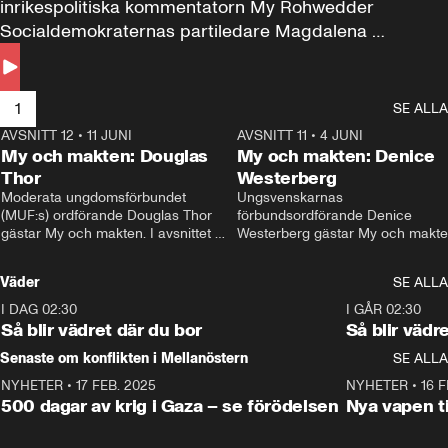
inrikespolitiska kommentatorn My Rohwedder 
Socialdemokraternas partiledare Magdalena 
Andersson till svars.
1
SE ALLA
AVSNITT 12
•
11 JUNI
26:27
AVSNITT 11
•
4 JUNI
2
My och makten: Douglas
My och makten: Denice
Thor
Westerberg
Moderata ungdomsförbundet 
Ungsvenskarnas 
(MUF:s) ordförande Douglas Thor 
förbundsordförande Denice 
gästar My och makten. I avsnittet 
Westerberg gästar My och makten.
diskuteras tonårsutvisningarna och 
avsnittet diskuteras migrationsfrå
hur Moderaterna ska locka väljare till 
och hur SD ska locka kvinnliga 
Väder
SE ALLA
valet i höst. 
väljare. 
I DAG 02:30
1:06
I GÅR 02:30
Så blir vädret där du bor
Så blir vädr
Senaste om konflikten i Mellanöstern
SE ALLA
NYHETER
•
17 FEB. 2025
0:45
NYHETER
•
16 F
500 dagar av krig i Gaza – se förödelsen
Nya vapen ti