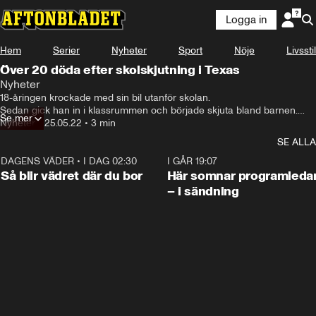
Logga in
Hem
Serier
Nyheter
Sport
Nöje
Livsstil
Över 20 döda efter skolskjutning i Texas
Nyheter
18-åringen krockade med sin bil utanför skolan.

Sedan gick han in i klassrummen och började skjuta bland barnen.

Se mer
19 elever i lågstadieåldern och två vuxna dödades i lilla Uvalde i Texas.
Nyheter
•
25.05.22
•
3 min
SE ALLA
DAGENS VÄDER
•
I DAG 02:30
1:06
I GÅR 19:07
Så blir vädret där du bor
Här somnar programleda
– i sändning