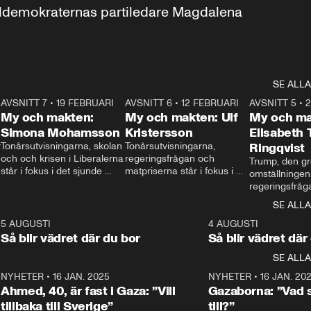
aldemokraternas partiledare Magdalena 
SE ALLA
7
AVSNITT 7
•
19 FEBRUARI
24:30
AVSNITT 6
•
12 FEBRUARI
27:30
AVSNITT 5
•
My och makten:
My och makten: Ulf
My och ma
Simona Mohamsson
Kristersson
Elisabeth
 
Tonårsutvisningarna, skolan 
Tonårsutvisningarna, 
Ringqvist
och och krisen i Liberalerna 
regeringsfrågan och 
Trump, den gr
står i fokus i det sjunde 
matpriserna står i fokus i 
omställningen
avsnittet av ”My och 
det sjätte avsnittet av ”My 
regeringsfråga
makten”. Se när 
och makten”. Se när 
centrum i det 
SE ALLA
Aftonbladets inrikespolitiska 
Aftonbladets inrikespolitiska 
avsnittet av ”
kommentator My 
kommentator My 
6
5 AUGUSTI
1:06
4 AUGUSTI
Makten”. Se nä
Rohwedder ställer 
Rohwedder ställer 
Så blir vädret där du bor
Så blir vädret där
Aftonbladets in
utbildnings- och 
statsminister Ulf Kristersson 
kommentator 
SE ALLA
integrationsminister Simona 
till svars.
Rohwedder stäl
Mohamsson till svars.
Centerpartiets
2
NYHETER
•
16 JAN. 2025
1:01
NYHETER
•
16 JAN. 20
Thand Ring till
Ahmed, 40, är fast i Gaza: ”Vill
Gazaborna: ”Vad s
tillbaka till Sverige”
till?”