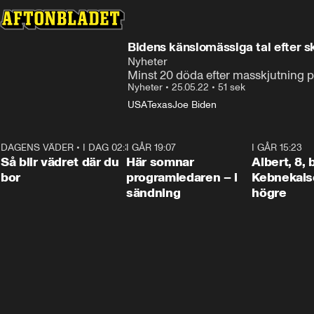
Bidens känslomässiga tal efter sk
Nyheter
Minst 20 döda efter masskjutning på
Nyheter
•
25.05.22
•
51 sek
USA
Texas
Joe Biden
DAGENS VÄDER
•
I DAG 02:30
1:06
I GÅR 19:07
0:45
I GÅR 15:23
Så blir vädret där du
Här somnar
Albert, 8,
bor
programledaren – i
Kebnekaise
sändning
högre