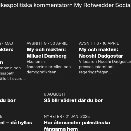
r inrikespolitiska kommentatorn My Rohwedder Soci
27 MAJ
3:51
AVSNITT 9
•
30 APRIL
24:00
AVSNITT 8
•
16 APRIL
25:1
kten:
My och makten:
My och makten:
Mikael Damberg
Nooshi Dadgostar
on
Ekonomin, 
V-ledaren Nooshi Dadgostar
finansministerrollen och 
pressas internt om 
onomin och 
demografikrisen. 
regeringsfrågan.

lisabeth 
Oppositionen ställs till svars 
I Aftonbladets 
ls till svars 
när Socialdemokraternas 
partiledarutfrågning ”My 
stern gästar 
Mikael Damberg gästar My 
och Makten” sätter hon ner 
My och Makten. 
och Makten. 
foten mot kritikerna:

1:06
6 AUGUSTI
1:0
– Vi ställer upp i val. Ska vi 
 du bor
Så blir vädret där du bor
vara med så sitter vi förstås 
25
1:22
NYHETER
•
21 JAN. 2025
0:5
ael – då hyllas
Här återvänder palestinska
fångarna hem