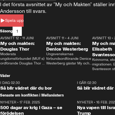
I det första avsnittet av ”My och Makten” ställe
Andersson till svars.
Spela upp
1
Säsong
AVSNITT 12
•
11 JUNI
26:27
AVSNITT 11
•
4 JUNI
23:40
AVSNITT 10
•
My och makten:
My och makten:
My och ma
Douglas Thor
Denice Westerberg
Elisabeth
Moderata 
Ungsvenskarnas 
Svantess
ungdomsförbundet (MUF:s) 
förbundsordförande Denice 
Kvinnorna, ek
ordförande Douglas Thor 
Westerberg gästar My och 
migrationen. E
gästar My och makten. I 
makten. I avsnittet 
Svantesson stäl
avsnittet diskuteras 
diskuteras migrationsfrågan 
när finansmini
Väder
tonårsutvisningarna och hur 
och hur SD ska locka 
Moderaterna ska locka 
kvinnliga väljare. 
I DAG 02:30
1:06
I GÅR 02:30
väljare till valet i höst. 
Så blir vädret där du bor
Så blir vädret där
Senaste om konflikten i Mellanöstern
NYHETER
•
17 FEB. 2025
0:45
NYHETER
•
16 FEB. 20
500 dagar av krig i Gaza – se
Nya vapen till Isr
förödelsen
Trump