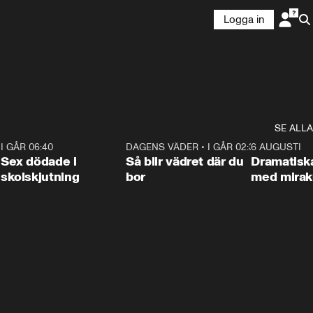
Logga in
SE ALLA
6
I GÅR 06:40
0:47
DAGENS VÄDER
•
I GÅR 02:30
1:06
6 AUGUSTI
Sex dödade i
Så blir vädret där du
Dramatisk
skolskjutning
bor
med miraku