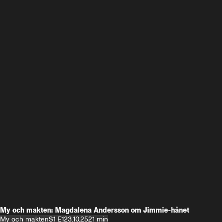
My och makten: Magdalena Andersson om Jimmie-hånet
My och makten
S1 E1
23.10.25
21 min