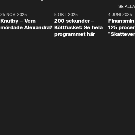
SE ALLA
3
25 NOV. 2025
31:05
8 OKT. 2025
4:29
4 JUNI 2025
Knutby – Vem
200 sekunder –
Finansmin
mördade Alexandra?
Köttfusket: Se hela
125 procent
programmet här
"Skattever
viktig uppg