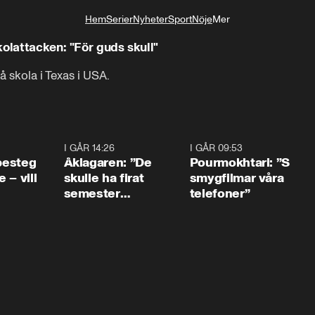
Hem
Serier
Nyheter
Sport
Nöje
Mer
Livsstil
olattacken: "För guds skull"
 skola i Texas i USA.
0:54
I GÅR 14:26
1:54
I GÅR 09:53
1:3
 besteg
Åklagaren: ”De
Pourmokhtari: ”S
 – vill
skulle ha firat
smygfilmar våra
semester
telefoner”
tillsammans”