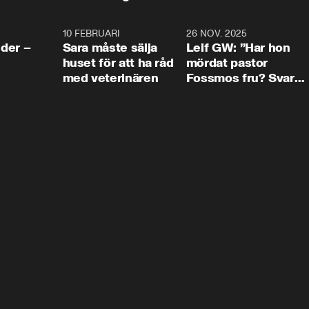
4:24
10 FEBRUARI
4:13
26 NOV. 2025
8:1
der –
Sara måste sälja
Leif GW: ”Har hon
huset för att ha råd
mördat pastor
med veterinären
Fossmos fru? Svar
nej.”